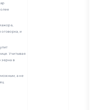
вар
более
мажора,
 оговорка, и
упит
нице. Учитывая
 зерна в
зможным, а не
вец