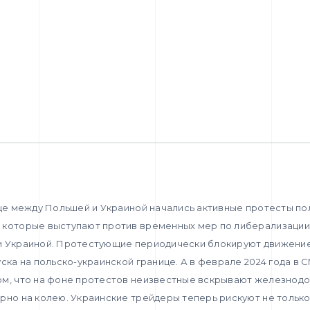
ице между Польшей и Украиной начались активные протесты по
 которые выступают против временных мер по либерализации
и Украиной. Протестующие периодически блокируют движение
уска на польско-украинской границе. А в феврале 2024 года в 
ом, что на фоне протестов неизвестные вскрывают железнод
рно на колею. Украинские трейдеры теперь рискуют не тольк