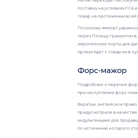
поставку на условиях FCA 
товар на протяжении всей 
Поскольку импорт украинск
через Польшу транзитом в 
европейские порты для дал
произойдёт с товаром в пут
Форс-мажор
Подробнее о перечне форс
при наступлении форс-маж
Вкратце, английское прав
предусмотрели в качестве
индульгенцией для продавц
по истечению которого сто