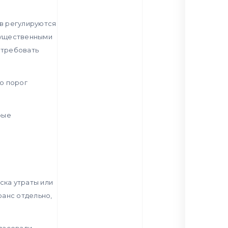
в регулируются
 существенными
 требовать
о порог
рые
ска утраты или
юанс отдельно,
гласовали