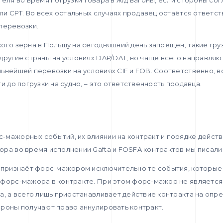
или CPT. Во всех остальных случаях продавец остаётся ответс
перевозки.
ого зерна в Польшу на сегодняшний день запрещён, такие гр
другие страны на условиях DAP/DAT, но чаще всего направляю
ьнейшей перевозки на условиях CIF и FOB. Соответственно, вс
и до погрузки на судно, – это ответственность продавца.
-мажорных событий, их влиянии на контракт и порядке дейст
ора во время исполнении Gafta и FOSFA контрактов мы писал
о признаёт форс-мажором исключительно те события, которые
 форс-мажора в контракте. При этом форс-мажор не является
а, а всего лишь приостанавливает действие контракта на опр
роны получают право аннулировать контракт.