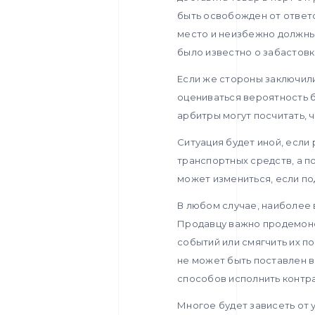
быть освобожден от ответс
место и неизбежно должны б
было известно о забастовк
Если же стороны заключили
оцениваться вероятность б
арбитры могут посчитать, ч
Ситуация будет иной, если
транспортных средств, а п
может измениться, если по
В любом случае, наиболее
Продавцу важно продемонс
событий или смягчить их п
не может быть поставлен в
способов исполнить контра
Многое будет зависеть от 