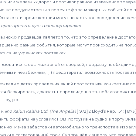
ых или железных дорог и противоправное извлечение товара
ямо не предусмотрены в перечне форс-мажорных событий по
 Однако эти происшествия могут попасть под определение «
не
торое препятствует транспортировке
».
аинских продавцов является то, что это определение достато
ершенно разные события, которые могут происходить на поль
аться на украинских поставках.
льзоваться форс-мажорной оговоркой, продавцу необходимо д
денным и неизбежным, (ii) предотвратил возможность поставить
еждали о датах проведения акций протеста или конкретных п
тся блокировать, доказать непредвиденность неблагоприятны
т трудно.
 v. lino Kaiun Kaisha Ltd.
(
The
Angelia
)
[1972] 2 Lloyd’s Rep. 154; [1973]
ить фосфаты на условиях FOB, погрузив на судно в порту Эйла
онию. Из-за забастовки автомобильного транспорта в Израил
грузки в согласованный срок. Суд пришёл к выводу, что продав