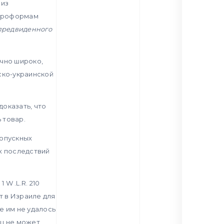
 из
 проформам
предвиденного
чно широко,
ско-украинской
оказать, что
 товар.
ропускных
х последствий
 1 W .L.R. 210
т в Израиле для
е им не удалось
ец не может