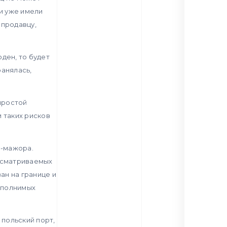
ки уже имели
 продавцу,
ден, то будет
ранялась,
 простой
 таких рисков
с-мажора.
ассматриваемых
ан на границе и
выполнимых
 польский порт,