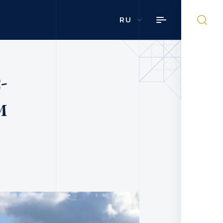
RU
-
м