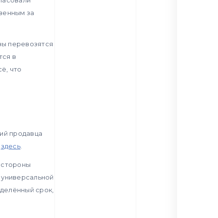
твенным за
узы перевозятся
тся в
ё, что
вий продавца
и
здесь
.
 стороны
 универсальной
еделённый срок,