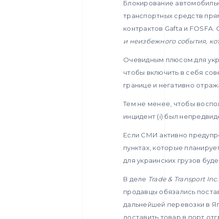
Блокирование автомобильн
транспортных средств пр
контрактов Gafta и FOSFA.
и неизбежного события, ко
Очевидным плюсом для укр
чтобы включить в себя сов
границе и негативно отраж
Тем не менее, чтобы воспо
инцидент (i) был непредви
Если СМИ активно предупр
пунктах, которые планируе
для украинских грузов буде
В деле
Trade & Transport Inc.
продавцы обязались постав
дальнейшей перевозки в Яп
доставить товар в порт от