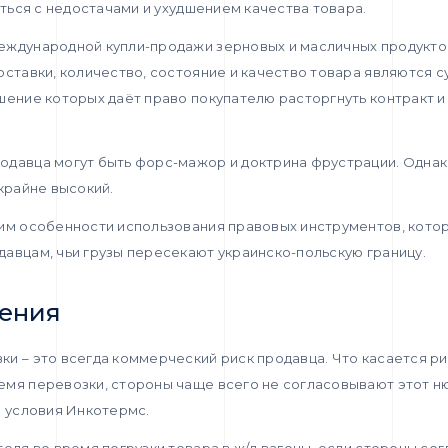
уться с недостачами и ухудшением качества товара.
еждународной купли-продажи зерновых и масличных продукто
оставки, количество, состояние и качество товара являются
шение которых даёт право покупателю расторгнуть контракт и
одавца могут быть форс-мажор и доктрина фрустрации. Однак
 крайне высокий.
рим особенности использования правовых инструментов, кото
авцам, чьи грузы пересекают украинско-польскую границу.
ения
и – это всегда коммерческий риск продавца. Что касается ри
емя перевозки, стороны чаще всего не согласовывают этот н
а условия Инкотермс.
теля во время погрузки товара в ж/д вагоны, если стороны со