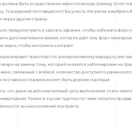
а должна быть осуществлена через польскую границу. Если то
ну, то разумный поставщик мог бы учесть эти риски и выбрать 
м через другие страны.
было предусмотреть и сделать заранее, чтобы избежать форс-
вать дополнительное время, которое даёт ему форс-мажорная
е меры, чтобы исполнить контракт.
перенаправит транспорт по альтернативному маршруту или зак
вара на замену тому, который оказался заблокирован на гра
раине, связанный с войной, количество доступного украинского
я поставка из Украины может быть дороже и дольше.
ать, что даже за дополнительный срок выполнение стало нево
невыгодным. Только в случае тщетности таких попыток прода
венности за неисполнение контракта.