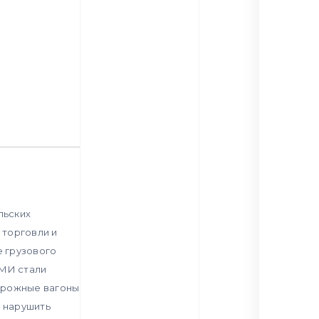
льских
 торговли и
 грузового
СМИ стали
орожные вагоны
о нарушить