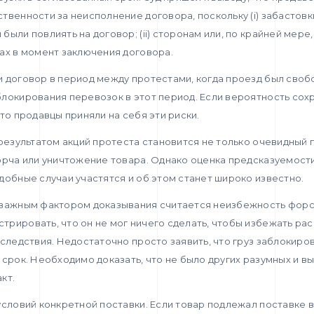
твенности за неисполнение договора, поскольку (i) забастов
ыли повлиять на договор; (ii) сторонам или, по крайней мере,
ах в момент заключения договора.
 договор в период между протестами, когда проезд был свобо
локирования перевозок в этот период. Если вероятность сох
то продавцы приняли на себя эти риски.
 результатом акций протеста становится не только очевидный
орча или уничтожение товара. Однако оценка предсказуемости
добные случаи участятся и об этом станет широко известно.
 важным фактором доказывания считается неизбежность фор
трировать, что он не мог ничего сделать, чтобы избежать р
оследствия. Недостаточно просто заявить, что груз заблокиров
 срок. Необходимо доказать, что не было других разумных и 
кт.
условий конкретной поставки. Если товар подлежал поставке в