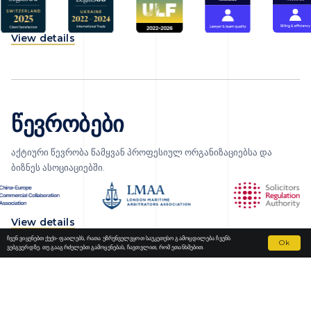
View details
წევრობები
აქტიური წევრობა წამყვან პროფესიულ ორგანიზაციებსა და
ბიზნეს ასოციაციებში.
View details
ჩვენ ვიყენებთ ქუქი-ფაილებს, რათა უზრუნველვყოთ საუკეთესო გამოცდილება ჩვენს
Ok
ვებგვერდზე. თუ გააგრძელებთ გამოყენებას, ჩავთვლით, რომ ეთანხმებით.
Fortior Law