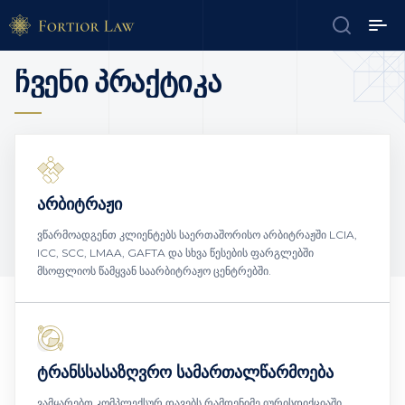
ჩვენი პრაქტიკა
არბიტრაჟი
ვწარმოადგენთ კლიენტებს საერთაშორისო არბიტრაჟში LCIA,
ICC, SCC, LMAA, GAFTA და სხვა წესების ფარგლებში
მსოფლიოს წამყვან საარბიტრაჟო ცენტრებში.
ტრანსსასაზღვრო სამართალწარმოება
ვამყარებთ კომპლექსურ დავებს რამდენიმე იურისდიქციაში,