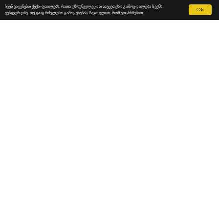
ჩვენ ვიყენებთ ქუქი-ფაილებს, რათა უზრუნველვყოთ საუკეთესო გამოცდილება ჩვენს
Ok
ვებგვერდზე. თუ გააგრძელებთ გამოყენებას, ჩავთვლით, რომ ეთანხმებით.
Fortior Law
ᲚᲝᲙᲐᲪᲘᲔᲑᲘ
ᲩᲕᲔᲜᲘ ᲞᲠᲐᲥᲢᲘᲙᲐ
ᲩᲕᲔᲜᲘ ᲒᲣᲜᲓᲘ
ᲐᲮᲐᲚᲘ ᲐᲛᲑᲔᲑᲘ
ᲙᲐᲠᲘᲔᲠᲐ
ᲙᲝᲜᲢᲐᲥᲢᲘ
ᲡᲐᲗᲐᲕᲝ ᲝᲤᲘᲡᲘ
+41 (0) 22 886 00 71