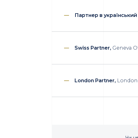
Партнер в український 
Swiss Partner,
Geneva Of
London Partner,
London 
Чи не