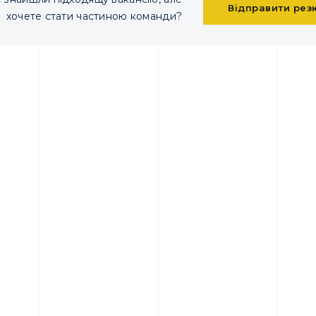
Відправити ре
хочете стати частиною команди?