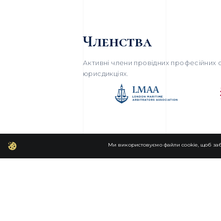
Членства
Активні члени провідних професійних о
юрисдикціях.
Ми використовуємо файли cookie, щоб заб
ЛО
Fortior Law