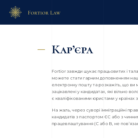
Кар’єра
Fortior завжди шукає працьовитих і та
можете стати гарним доповненням нашо
електронну пошту та розкажіть, що ви
зацікавлені у кандидатах, які вільно в
є кваліфікованими юристами у країнах 
На жаль, через суворі імміграційні пр
кандидатів з паспортом ЄС або з чинн
працевлаштування (C або B, не пов’яз