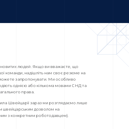
лановитих людей. Якщо ви вважаєте, що
ї команди, надішліть нам своє резюме на
 можете запропонувати. Ми особливо
олодіють однією або кількома мовами СНД та
загального права.
авила Швейцарії зараз ми розглядаємо лише
им швейцарським дозволом на
аним з конкретним роботодавцем).