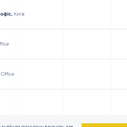
офіс,
Київ
fice
Office
 знайшли підходящу вакансію, але