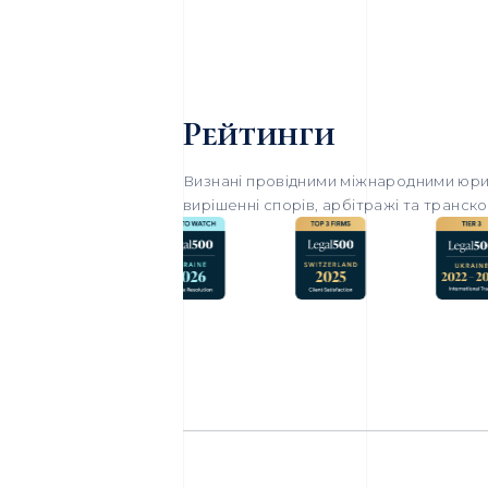
Рейтинги
Визнані провідними міжнародними юри
вирішенні спорів, арбітражі та транск