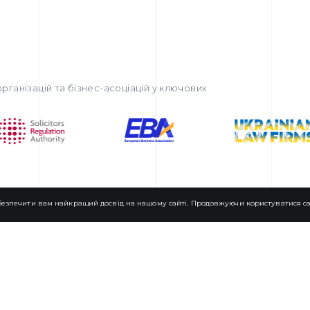
рганізацій та бізнес-асоціацій у ключових
езпечити вам найкращий досвід на нашому сайті. Продовжуючи користуватися сай
ГОЛОВНИЙ ОФІС
КАЦІЇ