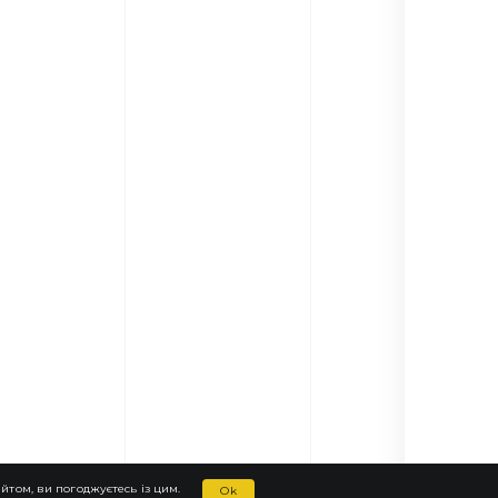
том, ви погоджуєтесь із цим.
Ok