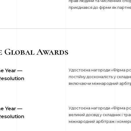
прав людини та численних спо
приєднався до фірми як партнер
e Global Awards
he Year —
Удостоєна нагороди «Фірма рок
постійну досконалість у складн
Resolution
включаючи міжнародний арбітра
he Year —
Удостоєна нагороди «Фірма рок
великий досвід у складних і т
Resolution
міжнародний арбітраж і комерц