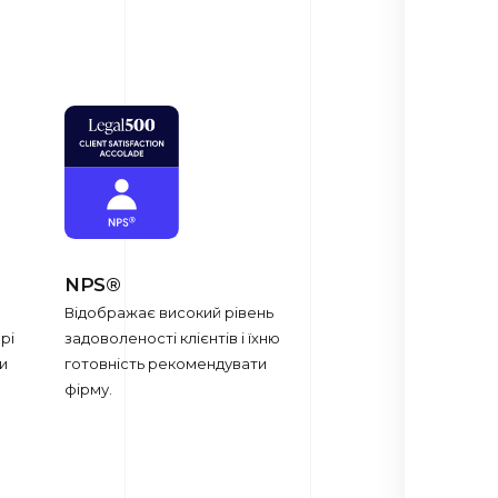
NPS®
Відображає високий рівень
рі
задоволеності клієнтів і їхню
и
готовність рекомендувати
фірму.