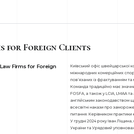
s for Foreign Clients
 Law Firms for Foreign
Київський офіс швейцарської ко
міжнародних комерційних спора
пов’язаних із фрахтуванням т
Команда традиційно має значни
FOSFA, а також у LCIA, LMAA та 
англійським законодавством що
всесвітні накази про замороже
питання. Керівником практики є
У грудні 2024 року Іван Ліщина,
України та Урядовий уповноваж