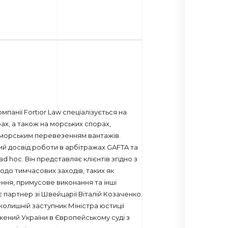
мпанії Fortior Law спеціалізується на
х, а також на морських спорах,
а морським перевезенням вантажів.
й досвід роботи в арбітражах GAFTA та
ad hoc. Він представляє клієнтів згідно з
до тимчасових заходів, таких як
ння, примусове виконання та інші
 партнер зі Швейцарії Віталій Козаченко.
 колишній заступник Міністра юстиції
ений України в Європейському суді з