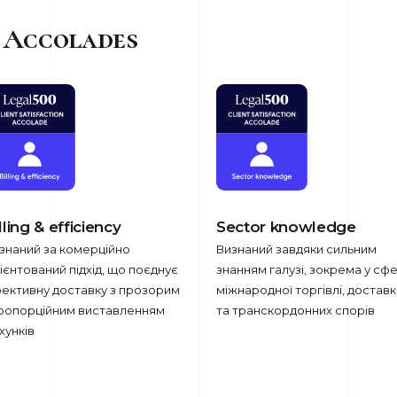
n Accolades
lling & efficiency
Sector knowledge
знаний за комерційно
Визнаний завдяки сильним
ієнтований підхід, що поєднує
знанням галузі, зокрема у сфе
ективну доставку з прозорим
міжнародної торгівлі, доставк
пропорційним виставленням
та транскордонних спорів
хунків