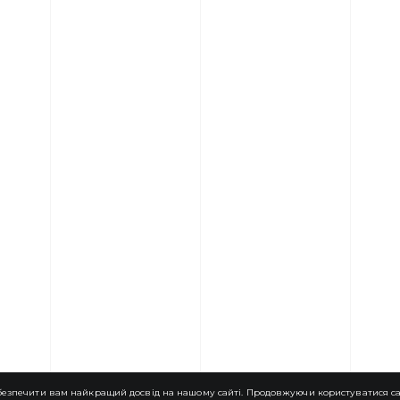
езпечити вам найкращий досвід на нашому сайті. Продовжуючи користуватися сай