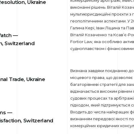
комерційному арбітражі, інвес
esolution, Ukraine
виконанні рішень. Віталій Коза
мультиюрисдикційні проєкти з
геополітичними аспектами. У 2
Галина Кері, Іван Ліщина та Па
Watch —
Віталій Козаченко та Ксав’є-Р
Fortior Law, яка особливо акт
on, Switzerland
судноплавством і фінансовими
Визнана завдяки поєднанню дос
місцевого права, що дозволяє
onal Trade, Ukraine
багаторівневі стратегії для зах
відзначається високим рівнем 
судових процесах та арбітражі
підходом, який підтримується 
rms —
Входить до числа найкращих фі
визнанням передової якості пос
isfaction, Switzerland
комерційних юридичних консул