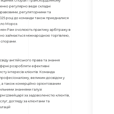
тиційних спорах і транскордонному
ченко регулярно веде складні
 правовими, регуляторними та
025 році до команди також приєдналися
вло Мороз.
омен Рам очолюють практику арбітражу в
ивно займається міжнародною торгівлею,
 спорами.
віду англійського права та знання
 фірмі розробляти ефективні
исту інтересів клієнтів. Команда
професіоналізму, великим досвідом у
, а також комерційно орієнтованим
сильними знаннями галузі
рм Швейцарії за задоволеністю клієнтів,
луг, догляду за клієнтами та
ьтацій