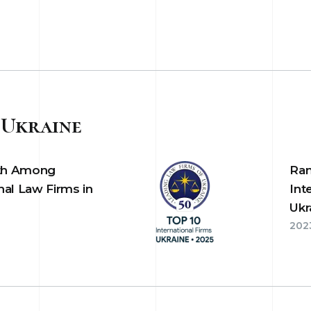
 Ukraine
th Among
Ra
nal Law Firms in
Int
Ukr
202