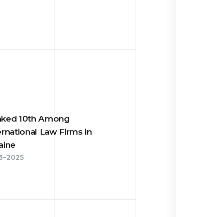
nked 10th Among
ernational Law Firms in
aine
3–2025