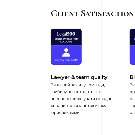
Client Satisfactio
Lawyer & team quality
Bi
Визнаний за силу команди,
Ви
глибину знань і здатність
ор
впевнено вирішувати складні
еф
справи, пов’язані з кількома
і 
юрисдикціями
ра