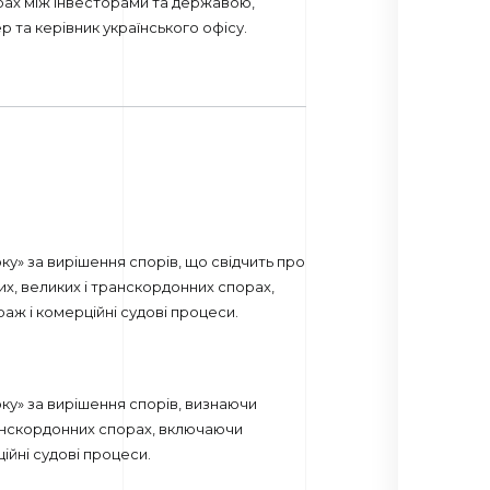
рах між інвесторами та державою,
 та керівник українського офісу.
у» за вирішення спорів, що свідчить про
их, великих і транскордонних спорах,
ж і комерційні судові процеси.
у» за вирішення спорів, визнаючи
ранскордонних спорах, включаючи
ійні судові процеси.