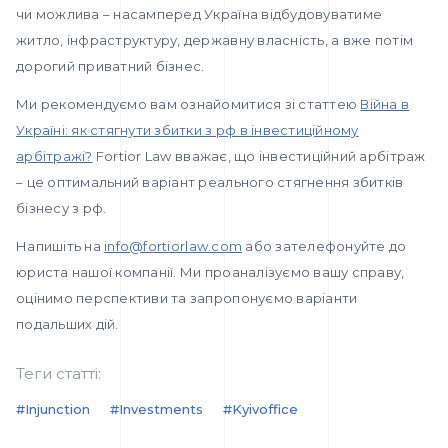
чи можлива – насамперед Україна відбудовуватиме
житло, інфраструктуру, державну власність, а вже потім
дорогий приватний бізнес.
Ми рекомендуємо вам ознайомитися зі статтею
Війна в
Україні: як стягнути збитки з рф в інвестиційному
арбітражі?
Fortior Law вважає, що інвестиційний арбітраж
– це оптимальний варіант реального стягнення збитків
бізнесу з рф.
Напишіть на
info@fortiorlaw.com
або зателефонуйте до
юриста нашої компанії. Ми проаналізуємо вашу справу,
оцінимо перспективи та запропонуємо варіанти
подальших дій.
Теги статті:
#injunction
#investments
#kyivoffice