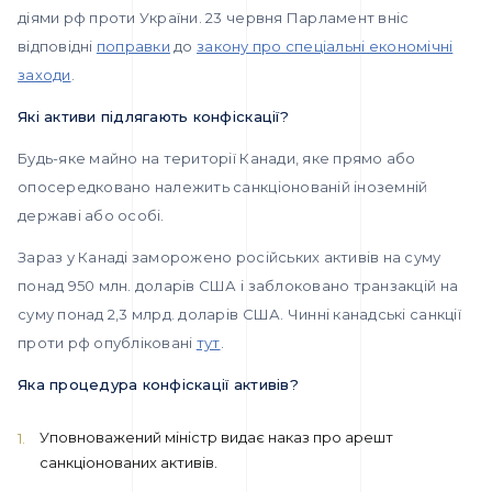
діями рф проти України. 23 червня Парламент вніс
відповідні
поправки
до
закону про спеціальні економічні
заходи
.
Які активи підлягають конфіскації?
Будь-яке майно на території Канади, яке прямо або
опосередковано належить санкціонованій іноземній
державі або особі.
Зараз у Канаді заморожено російських активів на суму
понад 950 млн. доларів США і заблоковано транзакцій на
суму понад 2,3 млрд. доларів США. Чинні канадські санкції
проти рф опубліковані
тут
.
Яка процедура конфіскації активів?
Уповноважений міністр видає наказ про арешт
санкціонованих активів.