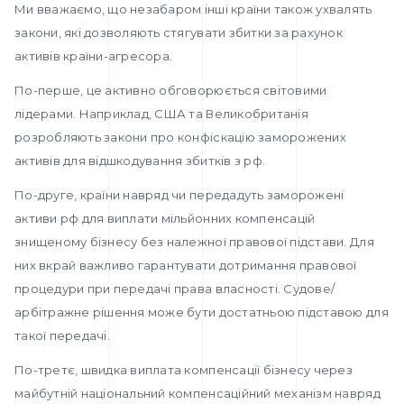
Ми вважаємо, що незабаром інші країни також ухвалять
закони, які дозволяють стягувати збитки за рахунок
активів країни-агресора.
По-перше, це активно обговорюється світовими
лідерами. Наприклад, США та Великобританія
розробляють закони про конфіскацію заморожених
активів для відшкодування збитків з рф.
По-друге, країни навряд чи передадуть заморожені
активи рф для виплати мільйонних компенсацій
знищеному бізнесу без належної правової підстави. Для
них вкрай важливо гарантувати дотримання правової
процедури при передачі права власності. Судове/
арбітражне рішення може бути достатньою підставою для
такої передачі.
По-третє, швидка виплата компенсації бізнесу через
майбутній національний компенсаційний механізм навряд