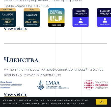
транскордонних питаннях.
View details
Членства
Активні члени провідних професійних організацій та бізнес-
асоціацій у ключових юрисдикціях.
View details
Ми використовуємо файли cookie, щоб забезпечити вам найкращий досвід на
Ok
нашому сайті. Продовжуючи користуватися сайтом, ви погоджуєтесь із цим.