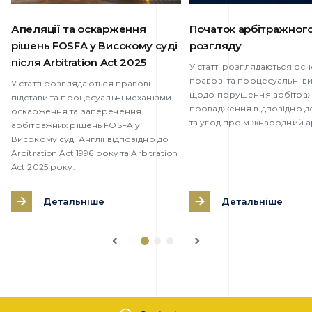
Апеляції та оскарження
Початок арбітражног
рішень FOSFA у Високому суді
розгляду
після Arbitration Act 2025
У статті розглядаються осн
правові та процесуальні в
У статті розглядаються правові
щодо порушення арбітра
підстави та процесуальні механізми
провадження відповідно д
оскарження та заперечення
та угод про міжнародний а
арбітражних рішень FOSFA у
Високому суді Англії відповідно до
Arbitration Act 1996 року та Arbitration
Act 2025 року.
Детальніше
Детальніше