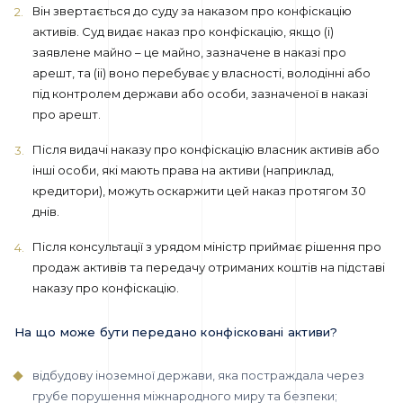
Він звертається до суду за наказом про конфіскацію
активів. Суд видає наказ про конфіскацію, якщо (i)
заявлене майно – це майно, зазначене в наказі про
арешт, та (ii) воно перебуває у власності, володінні або
під контролем держави або особи, зазначеної в наказі
про арешт.
Після видачі наказу про конфіскацію власник активів або
інші особи, які мають права на активи (наприклад,
кредитори), можуть оскаржити цей наказ протягом 30
днів.
Після консультації з урядом міністр приймає рішення про
продаж активів та передачу отриманих коштів на підставі
наказу про конфіскацію.
На що може бути передано конфісковані активи?
відбудову іноземної держави, яка постраждала через
грубе порушення міжнародного миру та безпеки;