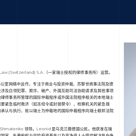
or Law (Switzerland) S.A.（一家瑞士授权的律师事务所）运营。
更广泛办公室网络中运作，专注于商业与投资仲裁、苏黎世商事法院及德
及涉及白领犯罪、欺诈、破产、外国互助司法协助请求及其他事项
他律师事务所管理的国际仲裁程序或外国法院程序相关的本地瑞士
需要紧急临时救济（如冻结令或封锁禁令）、检察机关的紧急措
的承认与执行、就以瑞士为仲裁地的国际仲裁程序向瑞士联邦法院
id Shmatenko 领导。Leonid 是乌克兰裔德国公民。他获准在瑞
权国家、私募股权与风险投资基金以及高净值人士提供解决复杂争