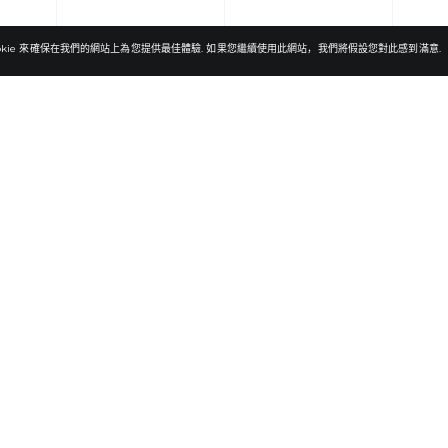
ookie 來確保在我們的網站上為您提供最佳體驗. 如果您繼續使用此網站，我們將假設您對此感到滿意.
核心辦公室
的業務範圍
+41 (0) 22 886 00 71
團隊
hello@fortiorlaw.com
快訊
Cours de Rive 4, 1204, 瑞士 日內瓦
招募
隱私政策
我們