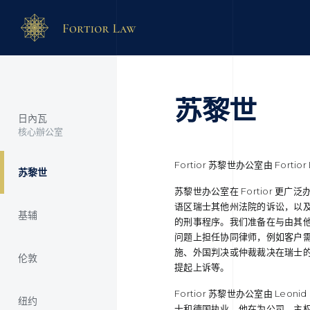
苏黎世
日內瓦
核心辦公室
Fortior 苏黎世办公室由 Forti
苏黎世
苏黎世办公室在 Fortior 
语区瑞士其他州法院的诉讼，以
基辅
的刑事程序。我们准备在与由其
问题上担任协同律师，例如客户
施、外国判决或仲裁裁决在瑞士
伦敦
提起上诉等。
Fortior 苏黎世办公室由 Leon
纽约
士和德国执业。他在为公司、主