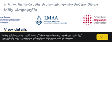
აქტიური წევრობა წამყვან პროფესიულ ორგანიზაციებსა და
ბიზნეს ასოციაციებში.
View details
ჩვენ ვიყენებთ ქუქი-ფაილებს, რათა უზრუნველვყოთ საუკეთესო გამოცდილება ჩვენს
Ok
ვებგვერდზე. თუ გააგრძელებთ გამოყენებას, ჩავთვლით, რომ ეთანხმებით.
Fortior Law
ᲚᲝᲙᲐᲪᲘᲔᲑᲘ
ᲩᲕᲔᲜᲘ ᲞᲠᲐᲥᲢᲘᲙᲐ
ᲩᲕᲔᲜᲘ ᲒᲣᲜᲓᲘ
ᲐᲮᲐᲚᲘ ᲐᲛᲑᲔᲑᲘ
ᲙᲐᲠᲘᲔᲠᲐ