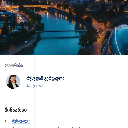
ᲐᲕᲢᲝᲠᲔᲑᲘ
რუსუდან გერგაული
პარტნიორი
შინაარსი
შესავალი