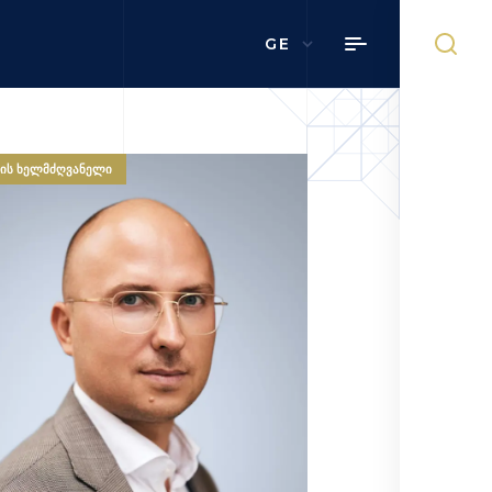
GE
ᲓᲘᲡ ᲮᲔᲚᲛᲫᲦᲕᲐᲜᲔᲚᲘ