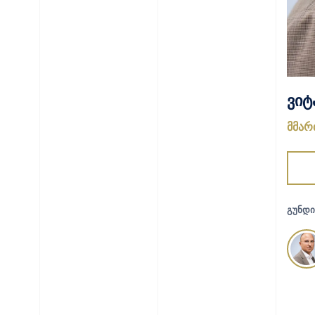
ვიტ
მმარ
ᲒᲣᲜᲓᲘ