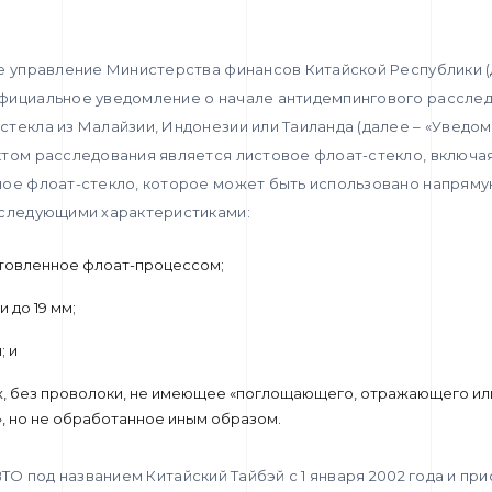
е управление Министерства финансов Китайской Республики (
фициальное уведомление о начале антидемпингового расслед
текла из Малайзии, Индонезии или Таиланда (далее – «Уведо
ктом расследования является листовое флоат-стекло, включа
ное флоат-стекло, которое может быть использовано напряму
 следующими характеристиками:
отовленное флоат-процессом;
и до 19 мм;
; и
ах, без проволоки, не имеющее «поглощающего, отражающего ил
 но не обработанное иным образом.
ТО под названием Китайский Тайбэй с 1 января 2002 года и пр