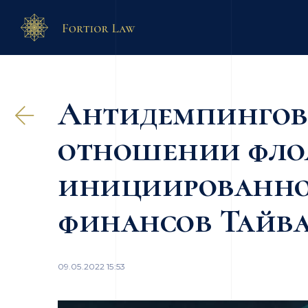
Антидемпингово
отношении флоа
инициированно
финансов Тайв
09.05.2022 15:53