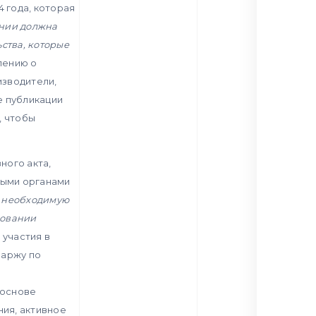
 года, которая
ании должна
ства, которые
лению о
изводители,
е публикации
, чтобы
ного акта,
ными органами
т необходимую
новании
 участия в
маржу по
 основе
ия, активное