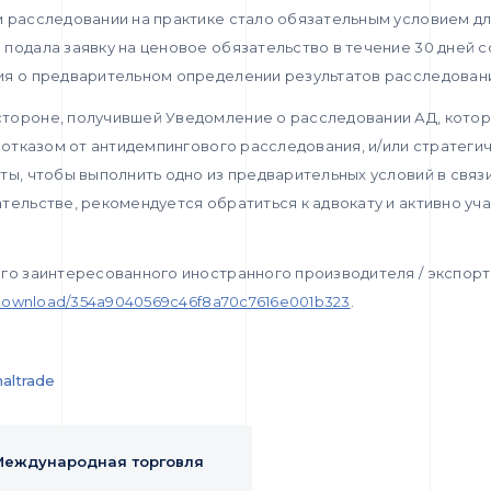
 расследовании на практике стало обязательным условием дл
подала заявку на ценовое обязательство в течение 30 дней 
ия о предварительном определении результатов расследован
тороне, получившей Уведомление о расследовании АД, кото
с отказом от антидемпингового расследования, и/или стратеги
ты, чтобы выполнить одно из предварительных условий в связ
тельстве, рекомендуется обратиться к адвокату и активно уча
го заинтересованного иностранного производителя / экспорт
w/download/354a9040569c46f8a70c7616e001b323
.
naltrade
Международная торговля