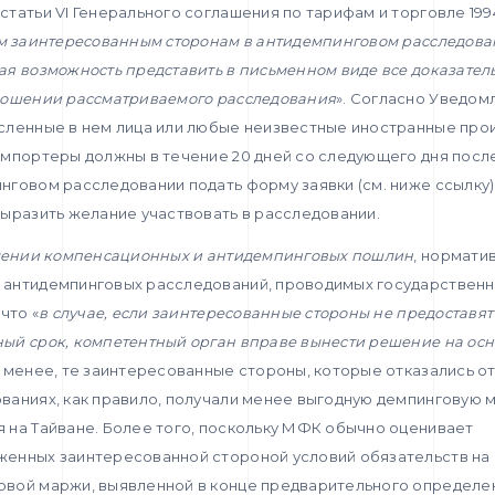
татьи VI Генерального соглашения по тарифам и торговле 1994
м заинтересованным сторонам в антидемпинговом расследов
я возможность представить в письменном виде все доказатель
ношении рассматриваемого расследования
». Согласно Уведом
сленные в нем лица или любые неизвестные иностранные про
импортеры должны в течение 20 дней со следующего дня посл
говом расследовании подать форму заявки (см. ниже ссылку)
ыразить желание участвовать в расследовании.
дении компенсационных и антидемпинговых пошлин
, норматив
 антидемпинговых расследований, проводимых государствен
что «
в случае, если заинтересованные стороны не предоставя
ый срок, компетентный орган вправе вынести решение на ос
не менее, те заинтересованные стороны, которые отказались от
ваниях, как правило, получали менее выгодную демпинговую 
 на Тайване. Более того, поскольку МФК обычно оценивает
енных заинтересованной стороной условий обязательств на
вой маржи, выявленной в конце предварительного определен