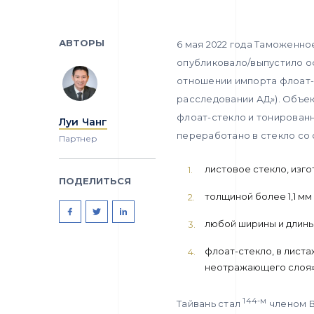
АВТОРЫ
6 мая 2022 года Таможенно
опубликовало/выпустило о
отношении импорта флоат-с
расследовании АД»). Объе
флоат-стекло и тонирован
Луи Чанг
переработано в стекло со
Партнер
листовое стекло, изг
ПОДЕЛИТЬСЯ
толщиной более 1,1 мм 
любой ширины и длины
флоат-стекло, в лист
неотражающего слоя»,
144-м
Тайвань стал
членом В