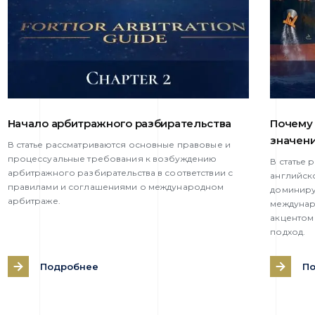
Начало арбитражного разбирательства
Почему 
значен
В статье рассматриваются основные правовые и
процессуальные требования к возбуждению
В статье
арбитражного разбирательства в соответствии с
английск
правилами и соглашениями о международном
доминиру
арбитраже.
междунар
акцентом
подход.
Подробнее
П