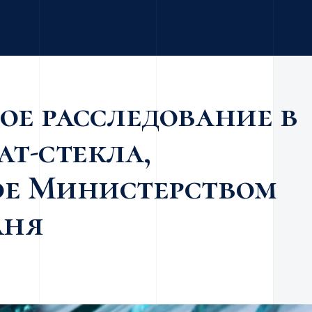
е расследование в
т-стекла,
е Министерством
аня