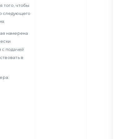
я того, чтобы
со следующего
ия.
рая намерена
чески
и с подачей
ствовать в
ера: