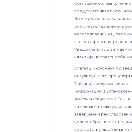
Соглашению о выполнении с
предусматривает, что «
все
быть предоставлена широка
они считают важными в от
расследовании АД, перечи
экспортеры и внутренние 
Уведомления об антидемпин
идентифицировать себя и в
Статья 21
Положения о вве
регулирующего процедуры
Тайваня, предусматривает, 
информацию в установленн
имеющихся фактов
». Тем 
антидемпинговых расследо
завершении расследования
целесообразность предлож
соответствующей демпинго