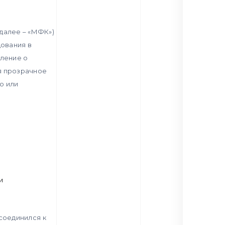
далее – «МФК»)
ования в
мление о
я прозрачное
ю или
и
исоединился к