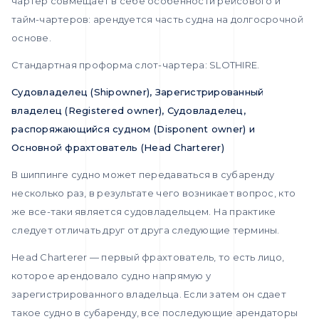
чартер совмещает в себе особенности рейсового и
тайм-чартеров: арендуется часть судна на долгосрочной
основе.
Стандартная проформа слот-чартера: SLOTHIRE.
Судовладелец (
Shipowner
), Зарегистрированный
владелец (
Registered
owner
), Судовладелец,
распоряжающийся судном (
Disponent
owner
) и
Основной фрахтователь (
Head
Charterer
)
В шиппинге судно может передаваться в субаренду
несколько раз, в результате чего возникает вопрос, кто
же все-таки является судовладельцем. На практике
следует отличать друг от друга следующие термины.
Head Charterer — первый фрахтователь, то есть лицо,
которое арендовало судно напрямую у
зарегистрированного владельца. Если затем он сдает
такое судно в субаренду, все последующие арендаторы