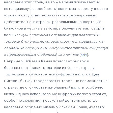
населения этих стран, и в то же время показывает их
потенциальную способность подпитывать преступность в
условиях отсутствия нормативного регулирования.
Действительно, в странах, разрешивших конвертацию
биткоинов в местные валюты, в результате, как говорят,
возникла «
универсальная платформа для платежей и
торговли биткоинами, которая стремится предоставить
панафриканскому континенту беспрепятственный доступ
к преимуществам глобальной экономики
»
[xxiv]
.
Например, BitPesa в Кении позволяет быстро и
безопасно отправлять платежи из Кении в страны,
торгующие этой конкретной цифровой валютой. Для
Нигерии биткойн предлагает интересные возможности в
стране, где стоимость национальной валюты особенно
низка. Однако использование цифровых валют в странах,
особенно склонных к незаконной деятельности, где
население особенно уязвимо к схемам Понци, чревато