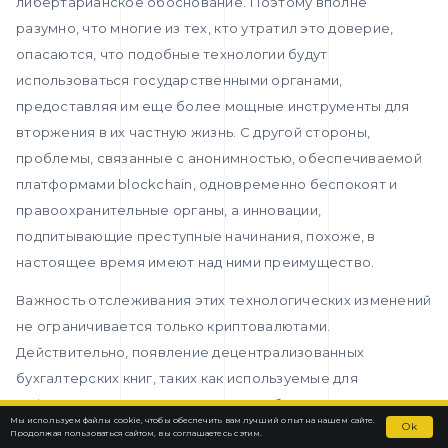
либертарианское обоснование. Поэтому вполне
разумно, что многие из тех, кто утратил это доверие,
опасаются, что подобные технологии будут
использоваться государственными органами,
предоставляя им еще более мощные инструменты для
вторжения в их частную жизнь. С другой стороны,
проблемы, связанные с анонимностью, обеспечиваемой
платформами blockchain, одновременно беспокоят и
правоохранительные органы, а инновации,
подпитывающие преступные начинания, похоже, в
настоящее время имеют над ними преимущество.
Важность отслеживания этих технологических изменений
не ограничивается только криптовалютами.
Действительно, появление децентрализованных
бухгалтерских книг, таких как используемые для
цифровых валют, открывает многообещающие
Мы используем файлы cookie, чтобы обеспечить вам лучший опыт на нашем сайте.
Contact us
Ok
перспективы в контексте того, что развивается под
Продолжая пользоваться сайтом, вы соглашаетесь с этим.