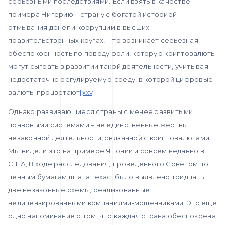
серьезными последствиями. Если взять в качестве
примера Нигерию – страну с богатой историей
отмывания денег и коррупции в высших
правительственных кругах, – то возникает серьезная
обеспокоенность по поводу роли, которую криптовалюты
могут сыграть в развитии такой деятельности, учитывая
недостаточно регулируемую среду, в которой цифровые
валюты процветают
[xxv]
.
Однако развивающиеся страны с менее развитыми
правовыми системами – не единственные жертвы
незаконной деятельности, связанной с криптовалютами.
Мы видели это на примере Японии и совсем недавно в
США, В ходе расследования, проведенного Советом по
ценным бумагам штата Техас, было выявлено тридцать
две незаконные схемы, реализованные
нелицензированными компаниями-мошенниками. Это еще
одно напоминание о том, что каждая страна обеспокоена