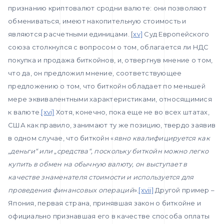
признанию криптовалют сродни валюте: они позволяют
обмениваться, имеют накопительную стоимость и
являются расчетными единицами. [
xv]
Суд Европейского
союза столкнулся с вопросом о том, облагается ли НДС
покупка и продажа биткойнов, и, отвергнув мнение о том,
что да, он предложил мнение, соответствующее
предложению о том, что биткойн обладает по меньшей
мере эквивалентными характеристиками, относящимися
к валюте.
[xvi]
Хотя, конечно, пока еще не во всех штатах,
США как правило, занимают ту же позицию, твердо заявив
в одном случае, что биткойн «
явно квалифицируется как
„деньги“ или „средства“, поскольку биткойн можно легко
купить в обмен на обычную валюту, он выступает в
качестве знаменателя стоимости и используется для
проведения финансовых операций
».
[xvii]
Другой пример –
Япония, первая страна, принявшая закон о биткойне и
официально признавшая его в качестве способа оплаты