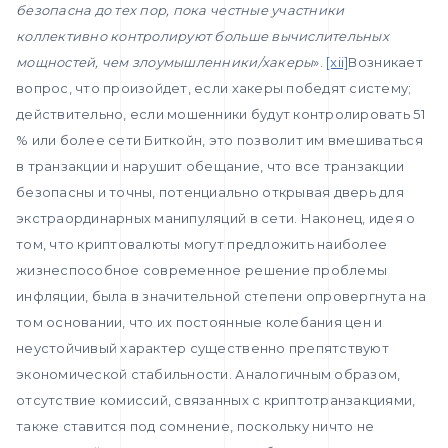
безопасна до тех пор, пока честные участники
коллективно контролируют больше вычислительных
мощностей, чем злоумышленники/хакеры
».
[xii]
Возникает
вопрос, что произойдет, если хакеры победят систему;
действительно, если мошенники будут контролировать 51
% или более сети Биткойн, это позволит им вмешиваться
в транзакции и нарушит обещание, что все транзакции
безопасны и точны, потенциально открывая дверь для
экстраординарных манипуляций в сети. Наконец, идея о
том, что криптовалюты могут предложить наиболее
жизнеспособное современное решение проблемы
инфляции, была в значительной степени опровергнута на
том основании, что их постоянные колебания цен и
неустойчивый характер существенно препятствуют
экономической стабильности. Аналогичным образом,
отсутствие комиссий, связанных с криптотранзакциями,
также ставится под сомнение, поскольку ничто не