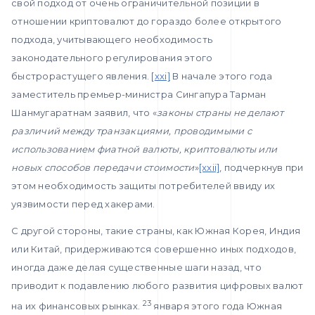
свой подход от очень ограничительной позиции в
отношении криптовалют до гораздо более открытого
подхода, учитывающего необходимость
законодательного регулирования этого
быстрорастущего явления. [
xxi]
В начале этого года
заместитель премьер-министра Сингапура Тарман
Шанмугаратнам заявил, что «
законы страны не делают
различий между транзакциями, проводимыми с
использованием фиатной валюты, криптовалюты или
новых способов передачи стоимости
»
[xxii]
, подчеркнув при
этом необходимость защиты потребителей ввиду их
уязвимости перед хакерами.
С другой стороны, такие страны, как Южная Корея, Индия
или Китай, придерживаются совершенно иных подходов,
иногда даже делая существенные шаги назад, что
приводит к подавлению любого развития цифровых валют
23
на их финансовых рынках.
января этого года Южная