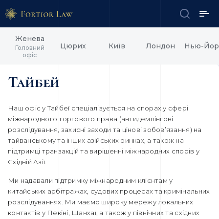
Женева
Цюрих
Київ
Лондон
Нью-Йор
Головний
офіс
Тайбей
Наш офіс у Тайбеї спеціалізується на спорах у сфері
міжнародного торгового права (антидемпінгові
розслідування, захисні заходи та цінові зобов’язання) на
тайванському та інших азійських ринках, а також на
підтримці транзакцій та вирішенні міжнародних спорів у
Східній Азії.
Ми надавали підтримку міжнародним клієнтам у
китайських арбітражах, судових процесах та кримінальних
розслідуваннях. Ми маємо широку мережу локальних
контактів у Пекіні, Шанхаї, а також у північних та східних