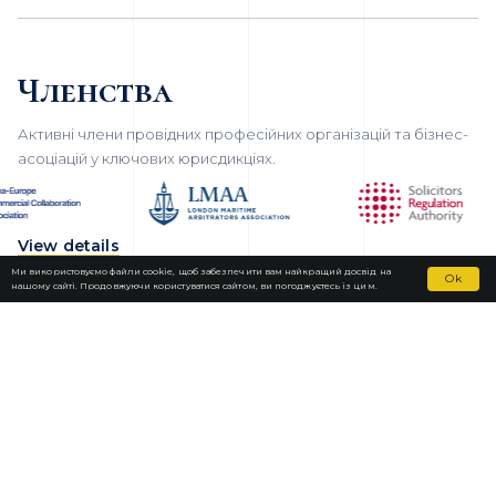
Членства
Активні члени провідних професійних організацій та бізнес-
асоціацій у ключових юрисдикціях.
View details
Ми використовуємо файли cookie, щоб забезпечити вам найкращий досвід на
Ok
нашому сайті. Продовжуючи користуватися сайтом, ви погоджуєтесь із цим.
Fortior Law
ЛОКАЦІЇ
НАША ПРАКТИКА