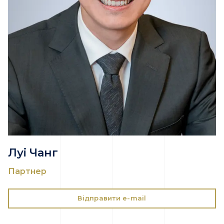
Луі Чанг
Партнер
Відправити e-mail