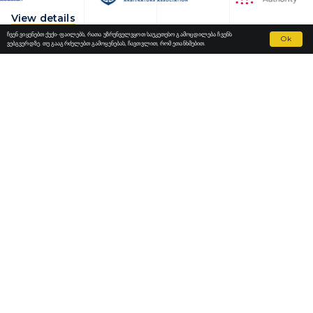
View details
ჩვენ ვიყენებთ ქუქი-ფაილებს, რათა უზრუნველვყოთ საუკეთესო გამოცდილება ჩვენს
Ok
ვებგვერდზე. თუ გააგრძელებთ გამოყენებას, ჩავთვლით, რომ ეთანხმებით.
Fortior Law
ᲚᲝᲙᲐᲪᲘᲔᲑᲘ
ᲩᲕᲔᲜᲘ ᲞᲠᲐᲥᲢᲘᲙᲐ
ᲩᲕᲔᲜᲘ ᲒᲣᲜᲓᲘ
ᲐᲮᲐᲚᲘ ᲐᲛᲑᲔᲑᲘ
ᲙᲐᲠᲘᲔᲠᲐ
ᲙᲝᲜᲢᲐᲥᲢᲘ
ᲡᲐᲗᲐᲕᲝ ᲝᲤᲘᲡᲘ