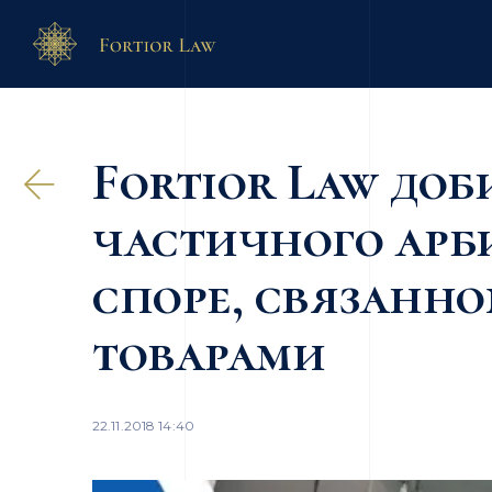
Fortior Law доб
частичного арб
споре, связанн
товарами
22.11.2018 14:40