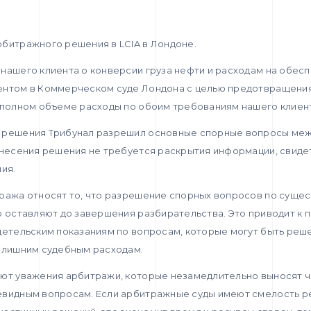
рбитражного решения в LCIA в Лондоне.
нашего клиента о конверсии груза нефти и расходам на обес
ентом в Коммерческом суде Лондона с целью предотвращения
в полном объеме расходы по обоим требованиям нашего клиен
 решения Трибунал разрешил основные спорные вопросы меж
ынесения решения не требуется раскрытия информации, свиде
ия.
ража относят то, что разрешение спорных вопросов по сущес
о оставляют до завершения разбирательства. Это приводит к
детельским показаниям по вопросам, которые могут быть реш
излишним судебным расходам.
ают уважения арбитражи, которые незамедлительно выносят 
евидным вопросам. Если арбитражные суды имеют смелость р