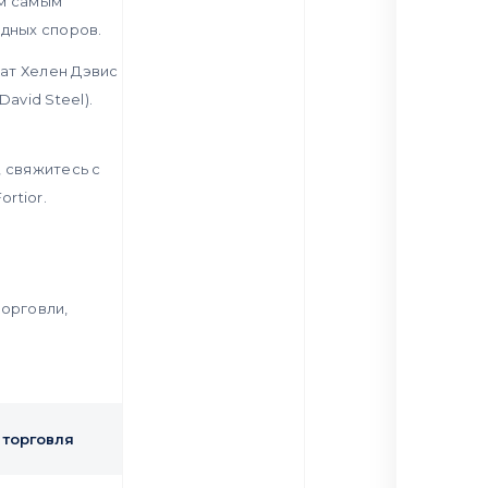
ем самым
дных споров.
кат Хелен Дэвис
avid Steel).
.
 свяжитесь с
rtior.
орговли,
торговля