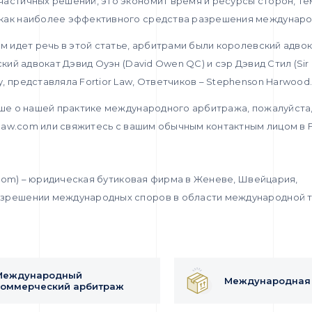
частичных решений, это экономит время и ресурсы сторон, т
как наиболее эффективного средства разрешения междунаро
ом идет речь в этой статье, арбитрами были королевский адво
кий адвокат Дэвид Оуэн (David Owen QC) и сэр Дэвид Стил (Sir D
, представляла Fortior Law, Ответчиков – Stephenson Harwood
ьше о нашей практике международного арбитража, пожалуйста,
rlaw.com или свяжитесь с вашим обычным контактным лицом в Fo
w.com) – юридическая бутиковая фирма в Женеве, Швейцария,
зрешении международных споров в области международной т
Международный
Международная 
коммерческий арбитраж