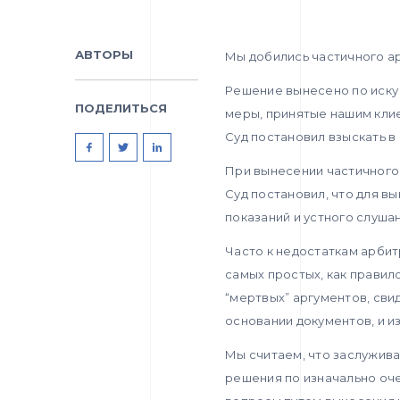
АВТОРЫ
Мы добились частичного а
Решение вынесено по иску 
ПОДЕЛИТЬСЯ
меры, принятые нашим кли
Суд постановил взыскать 
При вынесении частичного
Суд постановил, что для в
показаний и устного слушан
Часто к недостаткам арбит
самых простых, как правил
“мертвых” аргументов, сви
основании документов, и 
Мы считаем, что заслужив
решения по изначально оч