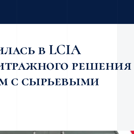
илась в LCIA
итражного решения
ом с сырьевыми