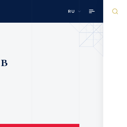
RU
 в