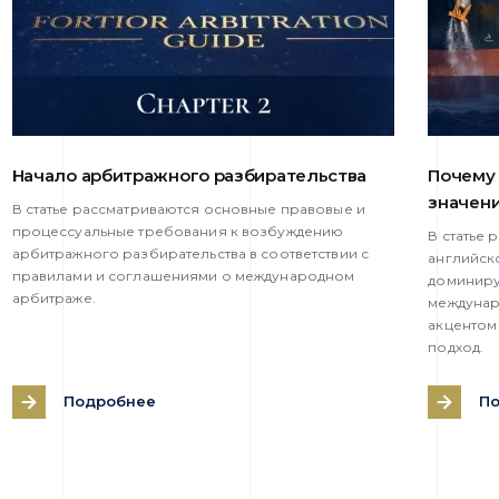
Начало арбитражного разбирательства
Почему 
значен
В статье рассматриваются основные правовые и
процессуальные требования к возбуждению
В статье
арбитражного разбирательства в соответствии с
английск
правилами и соглашениями о международном
доминиру
арбитраже.
междунар
акцентом
подход.
Подробнее
П