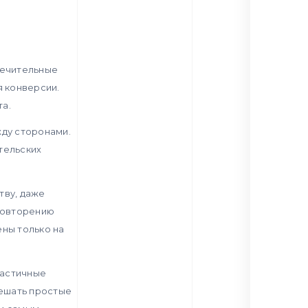
печительные
 конверсии.
та.
ду сторонами.
тельских
тву, даже
 повторению
ены только на
частичные
ешать простые