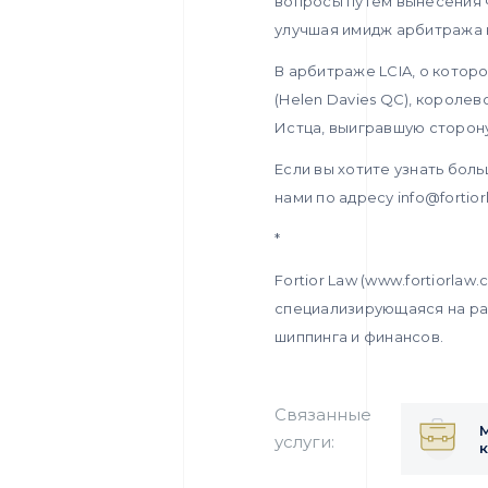
вопросы путем вынесения 
улучшая имидж арбитража 
В арбитраже LCIA, о котор
(Helen Davies QC), королевс
Истца, выигравшую сторону
Если вы хотите узнать бол
нами по адресу info@fortio
*
Fortior Law (www.fortiorla
специализирующаяся на ра
шиппинга и финансов.
Связанные
услуги: