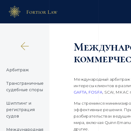
Междунар
коммерче
Арбитраж
Международный арбитраж –
Трансграничные
интересы клиентов в разли
судебные споры
GAFTA
,
FOSFA
, SCAI, МКАС 
Шиппинг и
Мы стремимся минимизиров
регистрация
эффективные решения. При
судов
разбирательствах ведущим
мира, включая Quinn Emanuel
другие.
Международная