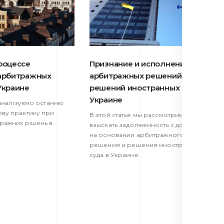
роцессе
Признание и исполнение
арбитражных
арбитражных решений и
Украине
решений иностранных судов в
Украине
и аналізуємо останню
ову практику при
В этой статье мы рассмотрим, как
тражних рішень в
взыскать задолженность с должника
на основании арбитражного
решения и решения иностранного
суда в Украине.