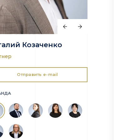
талий Козаченко
тнер
Отправить e-mail
АНДА