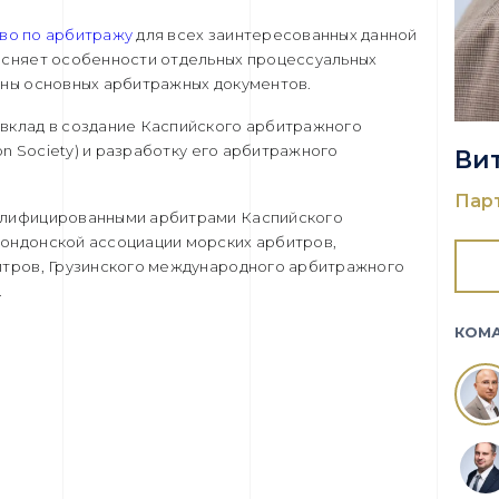
во по арбитражу
для всех заинтересованных данной
ясняет особенности отдельных процессуальных
оны основных арбитражных документов.
вклад в создание Каспийского арбитражного
ion Society) и разработку его арбитражного
Ви
Пар
алифицированными арбитрами Каспийского
ондонской ассоциации морских арбитров,
итров, Грузинского международного арбитражного
.
КОМ