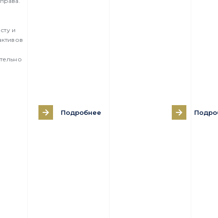
права.
сту и
активов
тельно
Подробнее
Подро