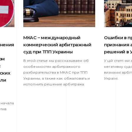
МКАС – международный
Ошибки в п
лнения
коммерческий арбитражный
признания 
суд при ТПП Украины
решений в 
ом
В этой статье мы рассказываем об
У цій статті м
с
особенностях арбитражного
негативну суд
ских
разбирательства в МКАС при ТПП
визнанні арбі
Украины, а также как обжаловать и
Україні.
или
исполнить решение арбитража.
 начала
тив