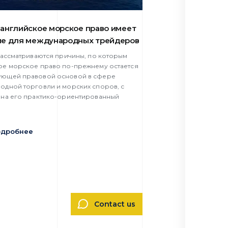
английское морское право имеет
ие для международных трейдеров
 рассматриваются причины, по которым
ое морское право по-прежнему остается
ющей правовой основой в сфере
одной торговли и морских споров, с
 на его практико-ориентированный
одробнее
Contact us