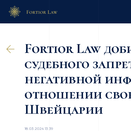
Fortior Law доб
судебного запр
негативной ин
отношении свое
Швейцарии
18.03.2024 13:39