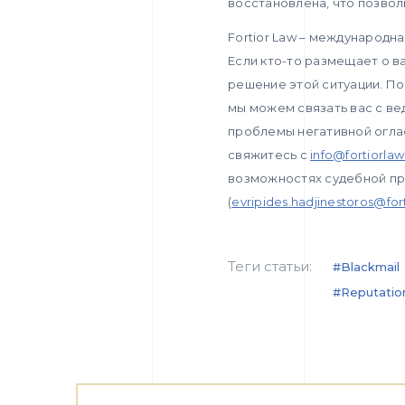
восстановлена, что позво
Fortior Law – международн
Если кто-то размещает о в
решение этой ситуации. П
мы можем связать вас с ве
проблемы негативной огла
свяжитесь с
info@fortiorla
возможностях судебной пр
(
evripides.hadjinestoros@fo
Теги статьи:
#blackmail
#reputatio