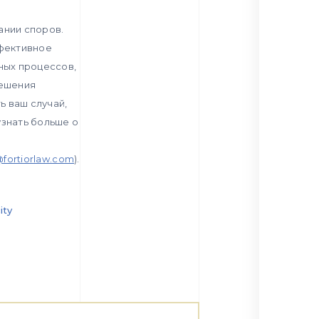
ании споров.
ффективное
ных процессов,
решения
ь ваш случай,
узнать больше о
fortiorlaw.com
).
ity