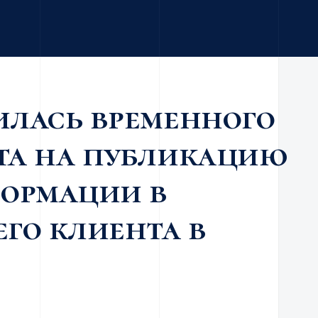
илась временного
ета на публикацию
формации в
го клиента в