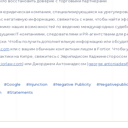
лило восстановить доверие с торговыми партнерами.
ая юридическая компания, специализирующаяся на урегулиров
ас негативную информацию, свяжитесь с нами, чтобы найти э
омимо наших возможностей по ведению международных судеб
дущими IT-компаниями, следователями и PR-агентствами для 
ски. Чтобы получить дополнительную информацию или обсудит
w.com
или с вашим обычным контактным лицом в Fortior. Чтобы 
актики на Кипре, свяжитесь с Эврипидисом Хаджинесторосом
rtiorlaw.com
) или Джорджем Антониадесом (
george.antoniades@
#google
#injunction
#negative Publicity
#negativepublic
n
#statements