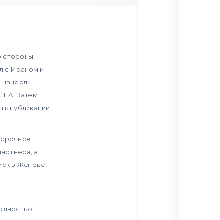
о стороны
л с Ираном и
я нанесли
США. Затем
ть публикации,
о срочное
партнера, а
иск в Женеве,
м
полностью