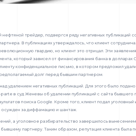
ий нефтяной трейдер, подвергся ряду негативных публикаций с
артнера. В публикациях утверждалось, что клиент сотруднича
еволюционную гвардию, но клиент это отрицал. Эти заявлени
ента, который зависел от финансирования банка в долларах 
лиенту конфиденциальное письмо, в котором предложил удали
 предполагаемый долг перед бывшим партнером.
м над удалением негативных публикаций. Для этого было подан
parte в суд Женевы об удалении публикаций с сайта бывшего 
зультатов поиска Google. Кроме того, клиент подал уголовный 
 осужден за диффамацию и шантаж.
жений, а уголовное разбирательство завершилось вынесение
 бывшему партнеру. Таким образом, репутация клиента была 