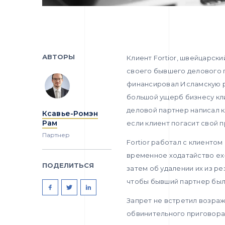
АВТОРЫ
Клиент Fortior, швейцарск
своего бывшего делового п
финансировал Исламскую р
большой ущерб бизнесу кли
деловой партнер написал к
Ксавье-Ромэн
Рам
если клиент погасит свой
Партнер
Fortior работал с клиенто
временное ходатайство ex-
ПОДЕЛИТЬСЯ
затем об удалении их из ре
чтобы бывший партнер был
Запрет не встретил возра
обвинительного приговора