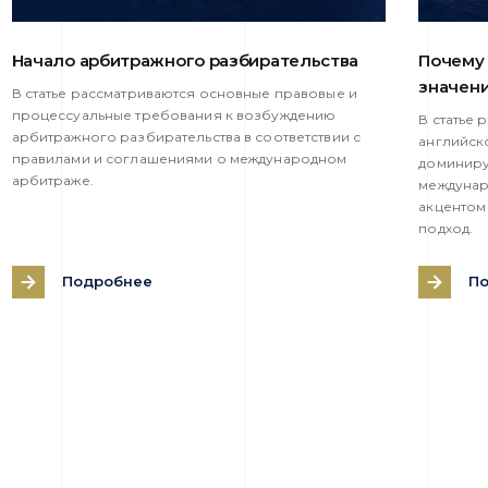
Начало арбитражного разбирательства
Почему 
значен
В статье рассматриваются основные правовые и
процессуальные требования к возбуждению
В статье
арбитражного разбирательства в соответствии с
английск
правилами и соглашениями о международном
доминиру
арбитраже.
междунар
акцентом
подход.
Подробнее
П