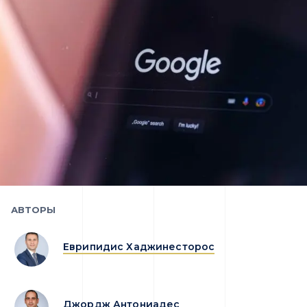
АВТОРЫ
Еврипидис Хаджинесторос
Джордж Антониадес