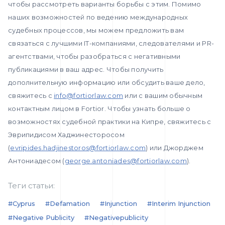
чтобы рассмотреть варианты борьбы с этим. Помимо
наших возможностей по ведению международных
судебных процессов, мы можем предложить вам
связаться с лучшими IT-компаниями, следователями и PR-
агентствами, чтобы разобраться с негативными
публикациями в ваш адрес. Чтобы получить
дополнительную информацию или обсудить ваше дело,
свяжитесь с
info@fortiorlaw.com
или с вашим обычным
контактным лицом в Fortior. Чтобы узнать больше о
возможностях судебной практики на Кипре, свяжитесь с
Эврипидисом Хаджинесторосом
(
evripides.hadjinestoros@fortiorlaw.com
) или Джорджем
Антониадесом (
george.antoniades@fortiorlaw.com
).
Теги статьи:
#Cyprus
#defamation
#injunction
#interim Injunction
#negative Publicity
#negativepublicity