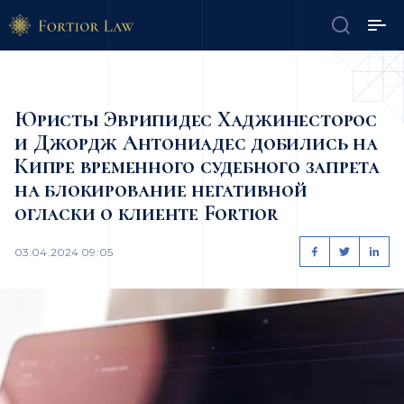
Юристы Эврипидес Хаджинесторос
и Джордж Антониадес добились на
Кипре временного судебного запрета
на блокирование негативной
огласки о клиенте Fortior
03.04.2024 09:05