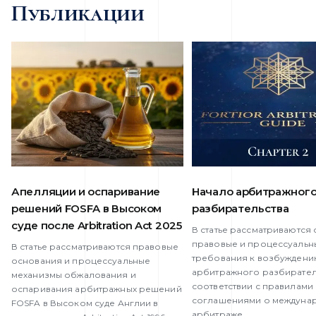
Публикации
Апелляции и оспаривание
Начало арбитражног
решений FOSFA в Высоком
разбирательства
суде после Arbitration Act 2025
В статье рассматриваются
правовые и процессуальн
В статье рассматриваются правовые
требования к возбужден
основания и процессуальные
арбитражного разбирател
механизмы обжалования и
соответствии с правилами
оспаривания арбитражных решений
соглашениями о междуна
FOSFA в Высоком суде Англии в
арбитраже.