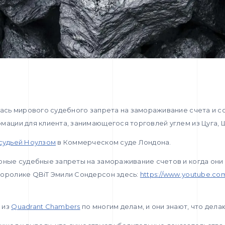
лась мирового судебного запрета на замораживание счета и 
мации для клиента, занимающегося торговлей углем из Цуга, 
 судьей Ноулзом
в Коммерческом суде Лондона.
рные судебные запреты на замораживание счетов и когда они 
еоролике QBiT Эмили Сондерсон здесь:
https://www.youtube.co
 из
Quadrant Chambers
по многим делам, и они знают, что дела