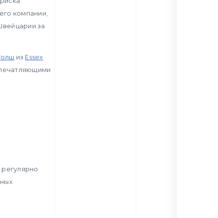
 риска
его компании,
Швейцарии за
Уолш
из
Essex
 впечатляющими
 регулярно
бных