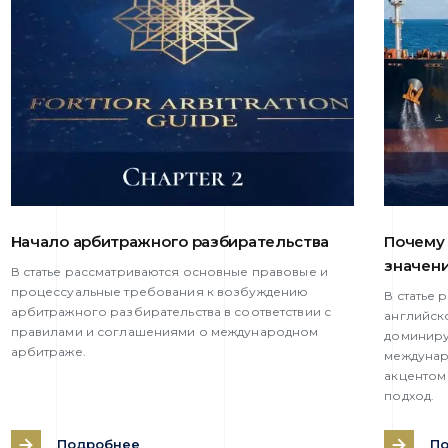
Начало арбитражного разбирательства
Почему 
значен
В статье рассматриваются основные правовые и
процессуальные требования к возбуждению
В статье
арбитражного разбирательства в соответствии с
английск
правилами и соглашениями о международном
доминиру
арбитраже.
междунар
акцентом
подход.
Подробнее
П