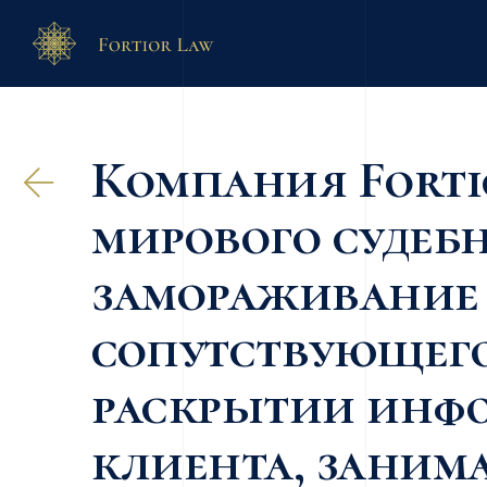
Компания Forti
мирового судебн
замораживание 
сопутствующего
раскрытии инф
клиента, заним