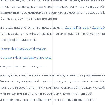
ришел к выводу, что существуют убедительные доказательства
чика, поскольку директор ответчика растратил активы другой 
 заявления) преследовалась в рамках уголовного процесса в 
 банкротством, и отмывание денег.
я в суде нашего клиента представляли
Дэвид Питерс
и
Дэвид 
ются чрезвычайно эффективными, внимательными к клиенту и
с их профилями здесь:
urt.com/barrister/david-walsh/
court.com/barrister/david-peters/
енимую помощь в этом деле.
я юридическая практика, специализирующаяся на разрешении
бласти международной торговли, судоходства и финансов. Мы
иентов в инвестиционных и коммерческих арбитражах и суде
лучения дополнительной информации посетите наш веб-
ли свяжитесь с вашим обычным контактным лицом в Fortior.