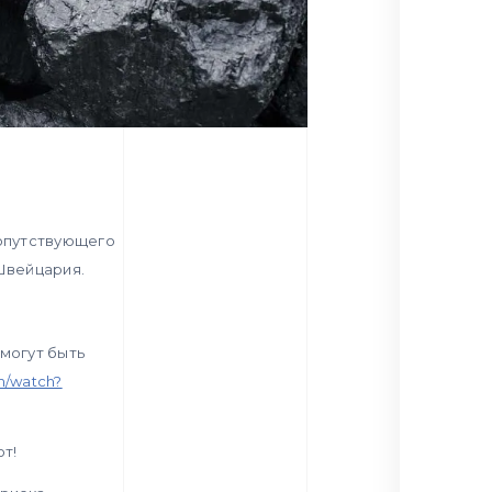
сопутствующего
Швейцария.
могут быть
m/watch?
ют!