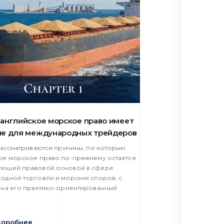
английское морское право имеет
ие для международных трейдеров
 рассматриваются причины, по которым
ое морское право по-прежнему остается
ющей правовой основой в сфере
одной торговли и морских споров, с
 на его практико-ориентированный
одробнее