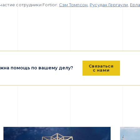
частие сотрудники Fortior:
Сэм Томпсон
,
Русудан Гергаули
,
Ерл
Связаться
жна помощь по вашему делу?
с нами