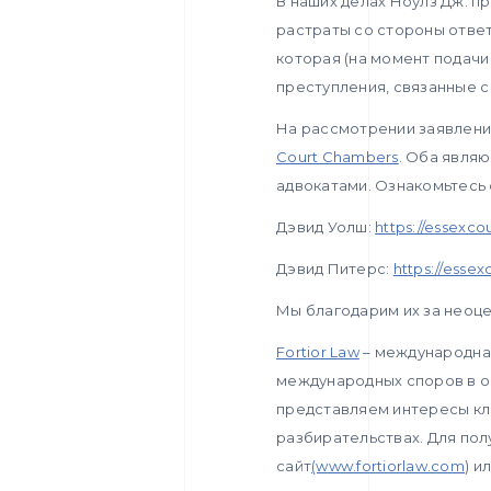
В наших делах Ноулз Дж. п
растраты со стороны ответ
которая (на момент подачи
преступления, связанные с
На рассмотрении заявлени
Court Chambers
. Оба явля
адвокатами. Ознакомьтесь 
Дэвид Уолш:
https://essexco
Дэвид Питерс:
https://essex
Мы благодарим их за неоц
Fortior Law
– международна
международных споров в о
представляем интересы кл
разбирательствах. Для по
сайт
(www.fortiorlaw.com
) и