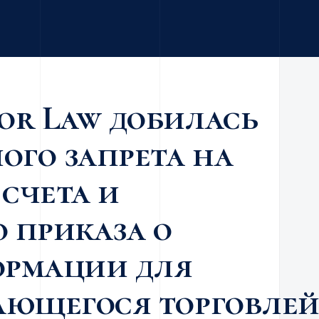
or Law добилась
ого запрета на
счета и
 приказа о
ормации для
ающегося торговле