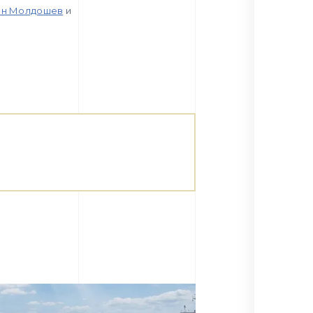
ан Молдошев
и