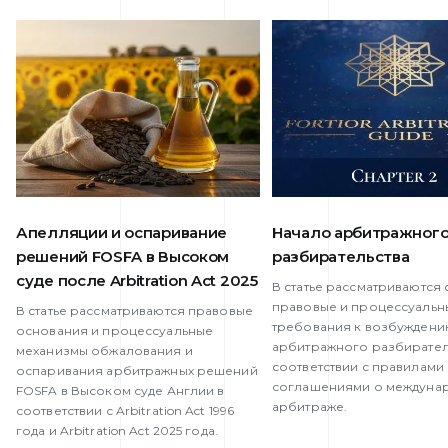
Апелляции и оспаривание
Начало арбитражног
решений FOSFA в Высоком
разбирательства
суде после Arbitration Act 2025
В статье рассматриваются
правовые и процессуальн
В статье рассматриваются правовые
требования к возбужден
основания и процессуальные
арбитражного разбирател
механизмы обжалования и
соответствии с правилами
оспаривания арбитражных решений
соглашениями о междуна
FOSFA в Высоком суде Англии в
арбитраже.
соответствии с Arbitration Act 1996
года и Arbitration Act 2025 года.