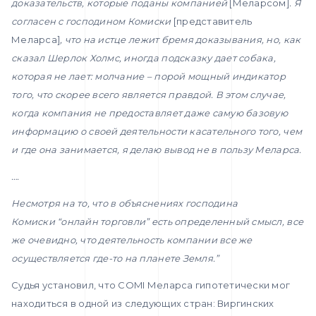
доказательств, которые поданы компанией
[Меларсом]
. Я
согласен с господином Комиски
[представитель
Меларса]
, что на истце лежит бремя доказывания, но, как
сказал Шерлок Холмс, иногда подсказку дает собака,
которая не лает: молчание – порой мощный индикатор
того, что скорее всего является правдой. В этом случае,
когда компания не предоставляет даже самую базовую
информацию о своей деятельности касательного того, чем
и где она занимается, я делаю вывод не в пользу Меларса.
….
Несмотря на то, что в объяснениях господина
Комиски
“онлайн торговли” есть определенный смысл, все
же очевидно, что деятельность компании все же
осуществляется где-то на планете Земля.”
Судья установил, что COMI Меларса гипотетически мог
находиться в одной из следующих стран: Виргинских