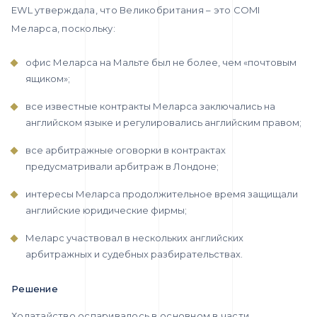
EWL утверждала, что Великобритания – это COMI
Меларса, поскольку:
офис Меларса на Мальте был не более, чем «почтовым
ящиком»;
все известные контракты Меларса заключались на
английском языке и регулировались английским правом;
все арбитражные оговорки в контрактах
предусматривали арбитраж в Лондоне;
интересы Меларса продолжительное время защищали
английские юридические фирмы;
Меларс участвовал в нескольких английских
арбитражных и судебных разбирательствах.
Решение
Ходатайство оспаривалось в основном в части