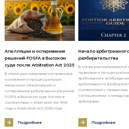
Апелляции и оспаривание
Начало арбитражног
решений FOSFA в Высоком
разбирательства
суде после Arbitration Act 2025
В статье рассматриваются
правовые и процессуальн
В статье рассматриваются правовые
требования к возбужден
основания и процессуальные
арбитражного разбирател
механизмы обжалования и
соответствии с правилами
оспаривания арбитражных решений
соглашениями о междуна
FOSFA в Высоком суде Англии в
арбитраже.
соответствии с Arbitration Act 1996
года и Arbitration Act 2025 года.
Подробнее
Подробнее