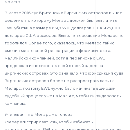
момент.
В марте 2016 суд Британских Виргинских островов вынес
решение, по которому Меларс должен был выплатить
EWL убытки в размере 631,955.81 долларов США и 25,000
долларов США расходов. Выполнять решение Меларс не
торопился. Более того, оказалось, что Меларс тайно
сменил место своей регистрации и формально стал
мальтийской компанией, хотя в переписке с EWL
продолжал использовать свой старый адрес на
Виргинских островах. Это означало, что юрисдикция суда
Виргинских островов более не распространялась на
Меларс, поэтому EWL нужно было начинать еще один
судебный процесс уже на Мальте, чтобы ликвидировать
компанию.
Учитывая, что Меларс мог снова
«перерегистрироваться», чтобы избежать
ответственности, EWL решила ликвидировать компанию