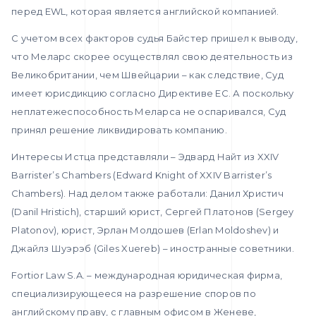
перед EWL, которая является английской компанией.
С учетом всех факторов судья Байстер пришел к выводу,
что Меларс скорее осуществлял свою деятельность из
Великобритании, чем Швейцарии – как следствие, Суд
имеет юрисдикцию согласно Директиве ЕС. А поскольку
неплатежеспособность Меларса не оспаривался, Суд
принял решение ликвидировать компанию.
Интересы Истца представляли – Эдвард Найт из XXIV
Barrister’s Chambers (Edward Knight of XXIV Barrister’s
Chambers). Над делом также работали: Данил Христич
(Danil Hristich), старший юрист, Сергей Платонов (Sergey
Platonov), юрист, Эрлан Молдошев (Erlan Moldoshev) и
Джайлз Шуэрэб (Giles Xuereb) – иностранные советники.
Fortior Law S.A. – международная юридическая фирма,
специализирующееся на разрешение споров по
английскому праву, с главным офисом в Женеве,