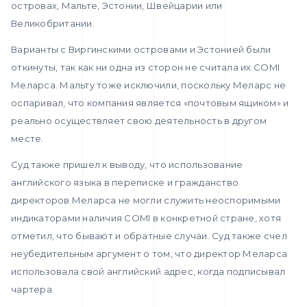
островах, Мальте, Эстонии, Швейцарии или
Великобритании.
Варианты с Виргинскими островами и Эстонией были
откинуты, так как ни одна из сторон не считала их COMI
Меларса. Мальту тоже исключили, поскольку Меларс не
оспаривал, что компания является «почтовым ящиком» и
реально осуществляет свою деятельность в другом
месте.
Суд также пришел к выводу, что использование
английского языка в переписке и гражданство
директоров Меларса не могли служить неоспоримыми
индикаторами наличия COMI в конкретной стране, хотя
отметил, что бывают и обратные случаи. Суд также счел
неубедительным аргумент о том, что директор Меларса
использовала свой английский адрес, когда подписывал
чартера.