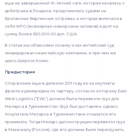
еще не завершенной 10-летней саги, которая началась с
арбитража в Лондоне, продолжилась судами на
Британских Виргинских островах, и которая включала в
себя WFO (всемирная «заморозка» активов) и долг на
сумму более 650,000.00 дол. США.
В статье мы объясняем почему и как английский суд
ликвидировал неанглийскую компанию, и при чем же
здесь Шерлок Холмс.
Предыстория
Спор возник еще в далеком 2011 году из-за неуплаты
фрахта и демереджа по чартеру, согласно которому East-
West Logistics (“EWL”) должна была перевезти груз для
Меларса в Туркменистан. Груз был доставлен, однако
покупатель Меларса в Туркменистане отказался его
принимать. Тогда Меларс дал инструкции перевезти груз
в Махачкалу (Россия), где его должны были перегрузить