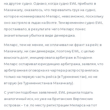
на другое судно. Однако, когда судно EWL прибыло в
Махачкалу, оказалось, что перевалить груз на судно,
которое номинировало Меларс, невозможно, поскольку
оно застряло в льдах на Волге. Тем временем судно EWL
простаивало, в результате чего Меларс понес
значительные убытки в виде демереджа.
Меларс, тем не менее, не оплачивал ни фрахт за рейс в
Махачкалу, ни сам демередж, поэтому EWL, с целью
взыскать долг, инициировала арбитраж в Лондоне.
Меларс оспаривал юрисдикцию арбитража, заявляя, что
арбитражная оговорка из чартера распространялась
только на первую часть рейса (в Туркменистан), но не
вторую (из Туркменистана в Махачкалу).
С учетом подобных заявлений, EWL решила подать
аналогичный иск, но уже на Британских Виргинских
островах – т.е. по месту регистрации Меларса на тот