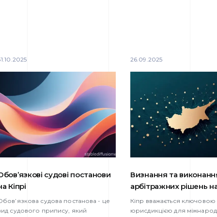
31.10.2025
26.09.2025
Обов’язкові судові постанови
Визнання та виконанн
на Кіпрі
арбітражних рішень на
Обов’язкова судова постанова - це
Кіпр вважається ключовою
вид судового припису, який
юрисдикцією для міжнаро