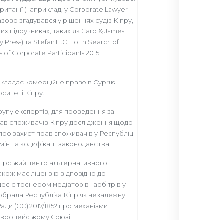
ританії (наприклад, у Corporate Lawyer
зово згадувався у рішеннях судів Кіпру,
их підручниках, таких як Card & James,
 Press) та Stefan H.C. Lo, In Search of
es of Corporate Participants 2015
викладає комерційне право в Cyprus
ситеті Кіпру.
групу експертів, для проведення за
ав споживачів Кіпру дослідження щодо
ро захист прав споживачів у Республіці
мін та кодифікації законодавства.
Кіпрський центр альтернативного
акож має ліцензію відповідно до
дес є тренером медіаторів і арбітрів у
о обрала Республіка Кіпр як незалежну
ади (ЄС) 2017/1852 про механізми
Європейському Союзі.