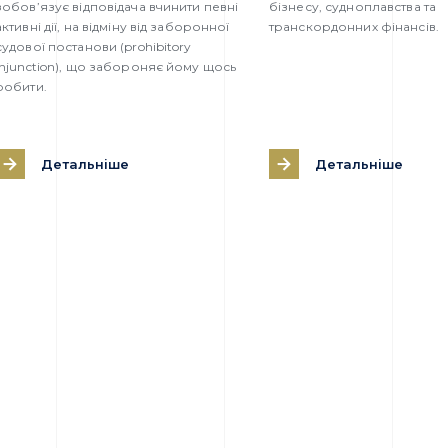
зобов’язує відповідача вчинити певні
бізнесу, судноплавства та
активні дії, на відміну від заборонної
транскордонних фінансів.
судової постанови (prohibitory
injunction), що забороняє йому щось
робити.
Детальніше
Детальніше