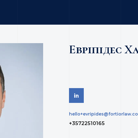
Евріпідес 
hello+evripides@fortiorlaw.c
+35722510165