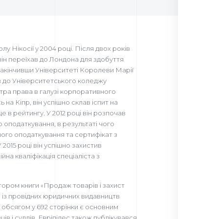
лу Нікосії у 2004 році. Після двох років
він переїхав до Лондона для здобуття
Закінчивши Університеті Королеви Марії
пив до Університетського коледжу
стра права в галузі корпоративного
на Кіпр, він успішно склав іспит на
е в рейтингу. У 2012 році він розпочав
 оподаткування, в результаті чого
ого оподаткування та сертифікат з
2015 році він успішно захистив
йна кваліфікація спеціаліста з
втором книги «Продаж товарів і захист
 із провідних юридичних видавництв
аця обсягом у 692 сторінки є основним
ців і суддів. Евріпідес також публікувався