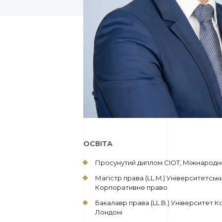
ОСВІТА
Просунутий диплом CIOT, Міжнародн
Магістр права (LL.M.) Університетсь
Корпоративне право
Бакалавр права (LL.B.) Університет К
Лондоні