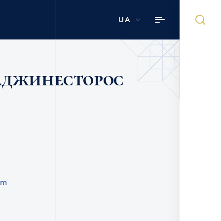
UA
Хаджинесторос
om