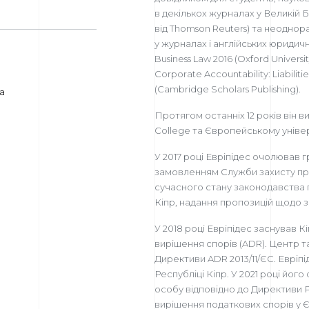
в декількох журналах у Великій Б
від Thomson Reuters) та неоднора
у журналах і англійських юридичн
Business Law 2016 (Oxford University
Corporate Accountability: Liabiliti
(Cambridge Scholars Publishing).
а
Протягом останніх 12 років він 
College та Європейському універ
У 2017 році Евріпідес очолював 
замовленням Служби захисту пр
сучасного стану законодавства п
Кіпр, надання пропозицій щодо з
У 2018 році Евріпідес заснував 
вирішення спорів (ADR). Центр т
Директиви ADR 2013/11/ЄС. Евріпі
Республіці Кіпр. У 2021 році йог
особу відповідно до Директиви Р
вирішення податкових спорів у 