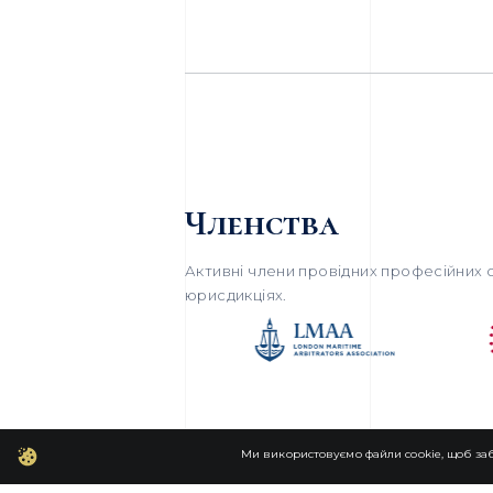
Членства
Активні члени провідних професійних о
юрисдикціях.
Ми використовуємо файли cookie, щоб заб