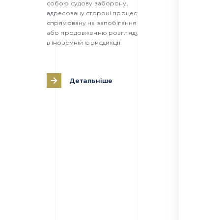
собою судову заборону,
комерційно
адресовану стороні процесу,
шахрайська 
спрямовану на запобігання початку
з’ясовується
або продовженню розгляду справи
згодом мож
в іноземній юрисдикції.
стягнення, 
компанією-в
Детальніше
Дет