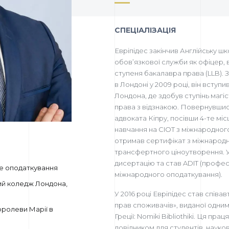
СПЕЦІАЛІЗАЦІЯ
Евріпідес закінчив Англійську шко
обов’язкової служби як офіцер, 
ступеня бакалавра права (LLB). 
в Лондоні у 2009 році, він всту
Лондона, де здобув ступінь магі
права з відзнакою. Повернувшись 
адвоката Кіпру, посівши 4-те місц
навчання на CIOT з міжнародного
отримав сертифікат з міжнародн
трансфертного ціноутворення. У 
дисертацію та став ADIT (професі
е оподаткування
міжнародного оподаткування).
кий коледж Лондона,
У 2016 році Евріпідес став співа
прав споживачів», виданої одним
оролеви Марії в
Греції: Nomiki Bibliothiki. Ця пр
довідником для студентів, науков