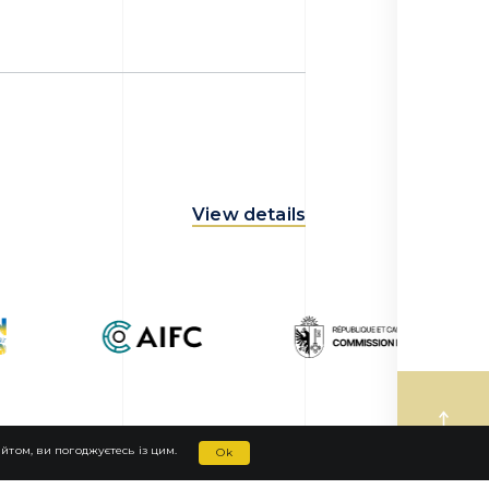
View details
том, ви погоджуєтесь із цим.
Ok