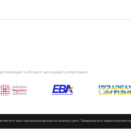
рганізацій та бізнес-асоціацій у ключових
езпечити вам найкращий досвід на нашому сайті. Продовжуючи користуватися сай