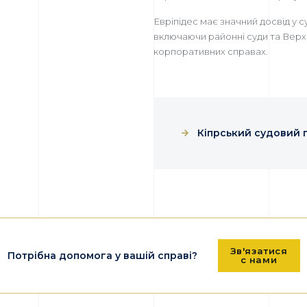
Евріпідес має значний досвід у с
включаючи районні суди та Верхо
корпоративних справах.
Кіпрський судовий 
Зв'язатися
Потрібна допомога у вашій справі?
с нами