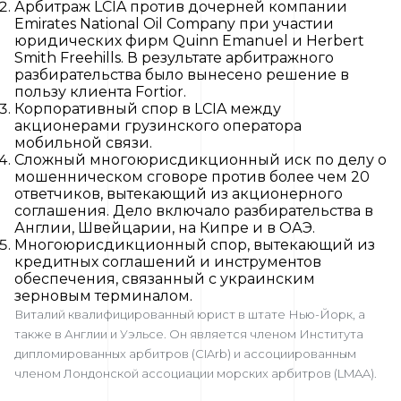
Арбитраж LCIA против дочерней компании
Emirates National Oil Company при участии
юридических фирм Quinn Emanuel и Herbert
Smith Freehills. В результате арбитражного
разбирательства было вынесено решение в
пользу клиента Fortior.
Корпоративный спор в LCIA между
акционерами грузинского оператора
мобильной связи.
Сложный многоюрисдикционный иск по делу о
мошенническом сговоре против более чем 20
ответчиков, вытекающий из акционерного
соглашения. Дело включало разбирательства в
Англии, Швейцарии, на Кипре и в ОАЭ.
Многоюрисдикционный спор, вытекающий из
кредитных соглашений и инструментов
обеспечения, связанный с украинским
зерновым терминалом.
Виталий квалифицированный юрист в штате Нью-Йорк, а
также в Англии и Уэльсе. Он является членом Института
дипломированных арбитров (CIArb) и ассоциированным
членом Лондонской ассоциации морских арбитров (LMAA).