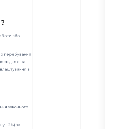
я?
роботи або
ого перебування
 посвідкою на
евлаштування в
ення законного
у – 2%) за