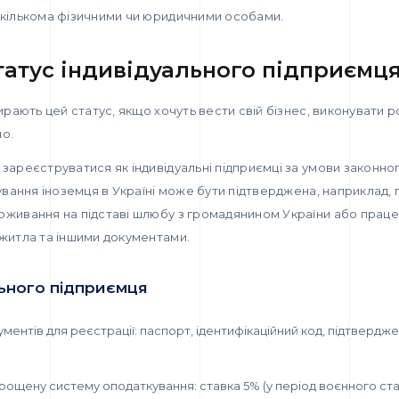
 кількома фізичними чи юридичними особами.
татус індивідуального підприємц
бирають цей статус, якщо хочуть вести свій бізнес, виконувати 
но.
зареєструватися як індивідуальні підприємці за умови законн
бування іноземця в Україні може бути підтверджена, наприклад,
оживання на підставі шлюбу з громадянином України або прац
 житла та іншими документами.
льного підприємця
ментів для реєстрації: паспорт, ідентифікаційний код, підтвердж
ощену систему оподаткування: ставка 5% (у період воєнного стан