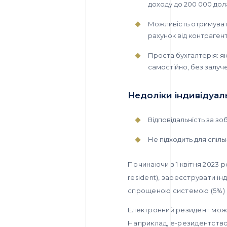
доходу до 200 000 дола
Можливість отримувати
рахунок від контрагент
Проста бухгалтерія: як
самостійно, без залуч
Недоліки індивідуал
Відповідальність за з
Не підходить для спіль
Починаючи з 1 квітня 2023 
resident), зареєструвати ін
спрощеною системою (5%) і
Електронний резидент може 
Наприклад, e-резидентство 