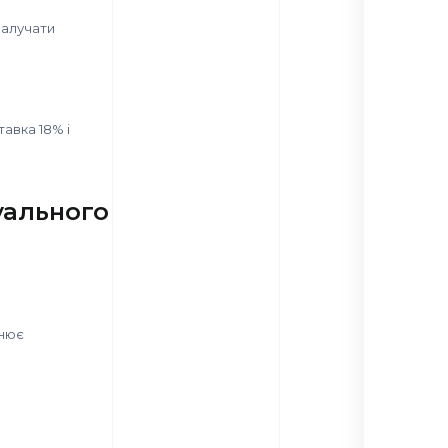
 залучати
авка 18% і
уального
снює