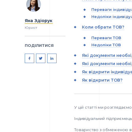
Переваги індивід
Недоліки індивіду
Яна Здіорук
Коли обрати ТОВ?
Юрист
Переваги ТОВ
Недоліки ТОВ
ПОДІЛИТИСЯ
Які документи необхі
Які документи необхі
Як відкрити індивіду
Як відкрити ТОВ?
У цій статті ми розглядаємо
Індивідуальний підприємець
Товариство з обмеженою ві