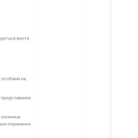
нується вести
и особами на
з представника
я іноземця
 для отримання