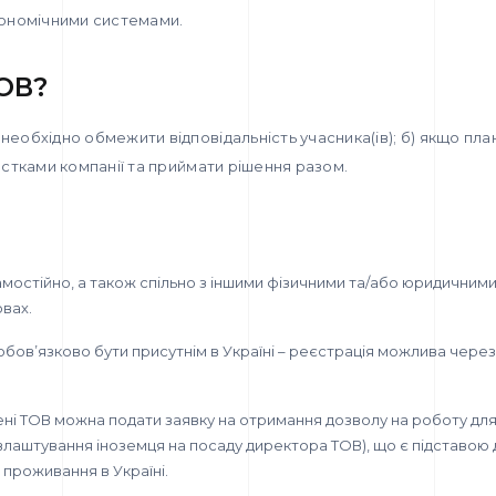
кономічними системами.
ОВ?
необхідно обмежити відповідальність учасника(ів); б) якщо пла
частками компанії та приймати рішення разом.
мостійно, а також спільно з іншими фізичними та/або юридичним
вах.
обов’язково бути присутнім в Україні – реєстрація можлива чере
імені ТОВ можна подати заявку на отримання дозволу на роботу дл
влаштування іноземця на посаду директора ТОВ), що є підставою
 проживання в Україні.