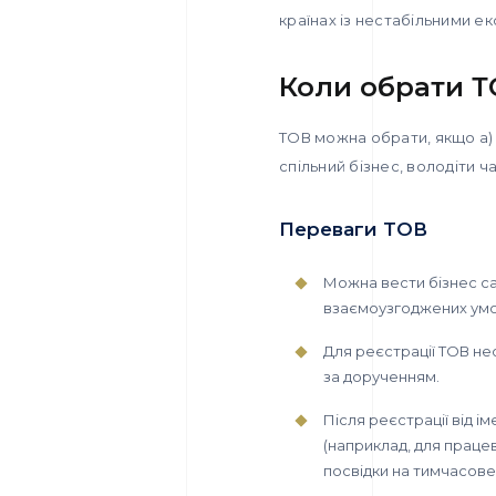
країнах із нестабільними е
Коли обрати Т
ТОВ можна обрати, якщо а) 
спільний бізнес, володіти 
Переваги ТОВ
Можна вести бізнес са
взаємоузгоджених умо
Для реєстрації ТОВ не
за дорученням.
Після реєстрації від 
(наприклад, для праце
посвідки на тимчасове