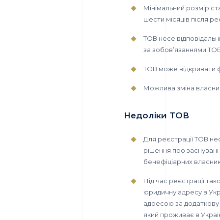
Мінімальний розмір ст
шести місяців після ре
ТОВ несе відповідальн
за зобов’язаннями ТОВ
ТОВ може відкривати ф
Можлива зміна власникі
Недоліки ТОВ
Для реєстрації ТОВ нео
рішення про заснуванн
бенефіціарних власник
Під час реєстрації та
юридичну адресу в Укр
адресою за додаткову 
який проживає в Україн