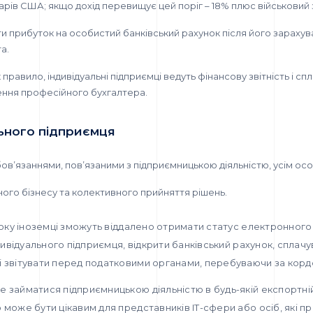
рів США; якщо дохід перевищує цей поріг – 18% плюс військовий з
 прибуток на особистий банківський рахунок після його зарахува
а.
 правило, індивідуальні підприємці ведуть фінансову звітність і с
ення професійного бухгалтера.
ьного підприємця
обов’язаннями, пов’язаними з підприємницькою діяльністю, усім о
ного бізнесу та колективного прийняття рішень.
року іноземці зможуть віддалено отримати статус електронного
дивідуального підприємця, відкрити банківський рахунок, сплачу
 звітувати перед податковими органами, перебуваючи за корд
займатися підприємницькою діяльністю в будь-якій експортній 
може бути цікавим для представників IT-сфери або осіб, які п