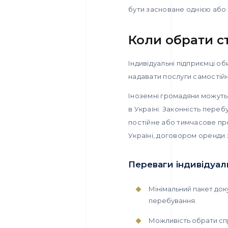
бути засноване однією або
Коли обрати с
Індивідуальні підприємці о
надавати послуги самостій
Іноземні громадяни можуть 
в Україні. Законність пере
постійне або тимчасове пр
Україні, договором оренди
Переваги індивідуа
Мінімальний пакет доку
перебування.
Можливість обрати спр