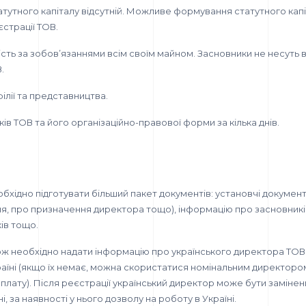
атутного капіталу відсутній. Можливе формування статутного кап
єстрації ТОВ.
ість за зобов’язаннями всім своїм майном. Засновники не несуть в
.
ілії та представництва.
в ТОВ та його організаційно-правової форми за кілька днів.
бхідно підготувати більший пакет документів: установчі документи
я, про призначення директора тощо), інформацію про засновників
ів тощо.
кож необхідно надати інформацію про українського директора ТОВ
аїні (якщо їх немає, можна скористатися номінальним директоро
плату). Після реєстрації український директор може бути замінен
і, за наявності у нього дозволу на роботу в Україні.