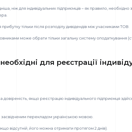
дніша, ніж для індивідуальних підприємців – як правило, необхідно
ера.
прибутку тільки після розподілу дивідендів між учасниками ТОВ.
овниками може обрати тільки загальну систему оподаткування (ст
необхідні для реєстрації індивід
а довіреність, якщо реєстрацію індивідуального підприємця здій
о засвідченим перекладом українською мовою.
якщо відсутній, його можна отримати протягом 2 днів).