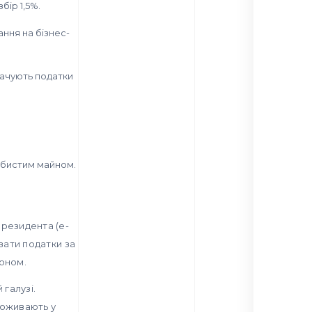
бір 1,5%.
ння на бізнес-
плачують податки
собистим майном.
 резидента (e-
вати податки за
оном.
галузі.
роживають у