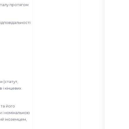
італу протягом
ідповідальності
 (статут,
 і кінцевих
 та його
м і номінальною
ий іноземцем,