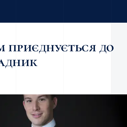
м приєднується до
радник