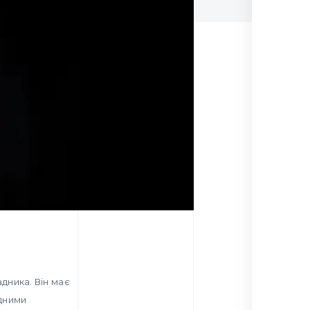
дника. Він має
одними