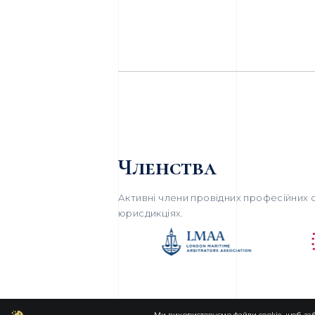
Членства
Активні члени провідних професійних о
юрисдикціях.
Ми використовуємо файли cookie, щоб заб