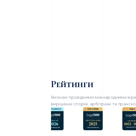
Рейтинги
Визнані провідними міжнародними юри
вирішенні спорів, арбітражі та транск