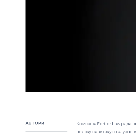
АВТОРИ
Компанія Fortior Law рада в
велику практику в галузі ш