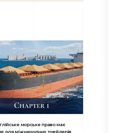
глійське морське право має
я для міжнародних трейдерів