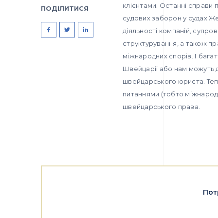
клієнтами. Останні справи 
ПОДІЛИТИСЯ
судових заборон у судах Же
діяльності компаній, супров
структурування, а також пр
міжнародних спорів. І бага
Швейцарії або нам можуть 
швейцарського юриста. Теп
питаннями (тобто міжнародн
швейцарського права.
Пот