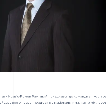
ітати Ксав’є-Ромен Рам, який приєднався до команди в якості ра
вейцарського права і працює як з національними, так і з міжнар