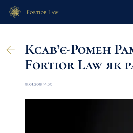
Ксав’є-Ромен Ра
Fortior Law як 
19.01.2019 14:30