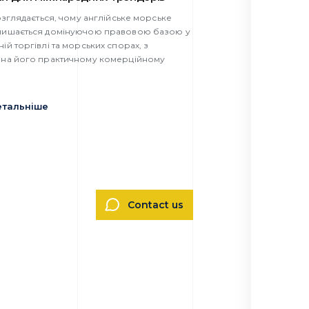
розглядається, чому англійське морське
лишається домінуючою правовою базою у
ій торгівлі та морських спорах, з
 на його практичному комерційному
тальніше
Contact us