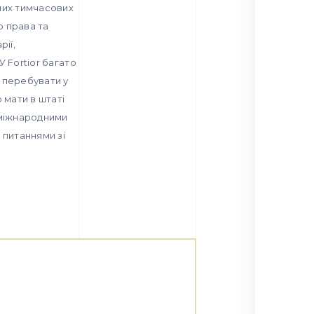
дних тимчасових
о права та
рії,
 Fortior багато
ь перебувати у
 мати в штаті
 міжнародними
 питаннями зі