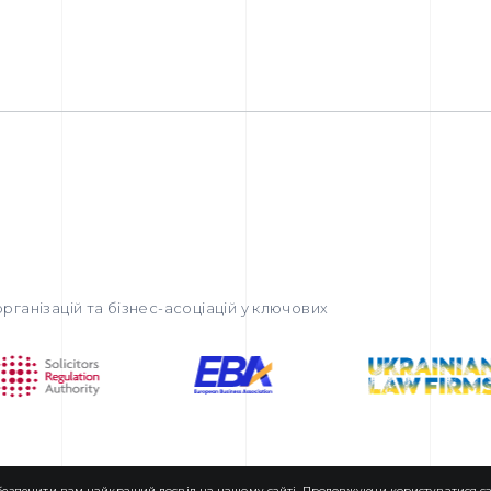
рганізацій та бізнес-асоціацій у ключових
езпечити вам найкращий досвід на нашому сайті. Продовжуючи користуватися сай