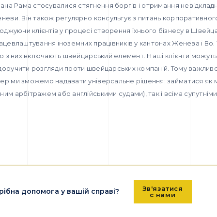
пана Рама стосувалися стягнення боргів і отримання невідкла
неви. Він також регулярно консультує з питань корпоративног
оджуючи клієнтів у процесі створення їхнього бізнесу в Швейца
ацевлаштування іноземних працівників у кантонах Женева і Во. У
то з них включають швейцарський елемент. Наші клієнти можут
доручити розгляди проти швейцарських компаній. Тому важливо
ер ми зможемо надавати універсальне рішення: займатися як
им арбітражем або англійськими судами), так і всіма супутніми
Зв'язатися
рібна допомога у вашій справі?
с нами