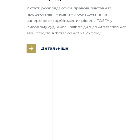
У статті розглядаються правові підстави та
процесуальні механізми оскарження та
заперечення арбітражних рішень FOSFA у
Високому суді Англії відповідно до Arbitration Act
1996 року та Arbitration Act 2025 року.
Детальніше