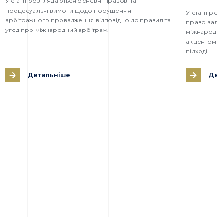
У статті розглядаються основні правові та
процесуальні вимоги щодо порушення
У статті 
арбітражного провадження відповідно до правил та
право за
угод про міжнародний арбітраж.
міжнародн
акцентом
підході
Детальніше
Де