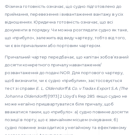
Фізична готовність означає, що судно підготовлено до
приймання, перевезення і вивантаження вантажу в усіх
відношеннях. Юридична готовність означає, що всі
документи в порядку. Чи можна розглядати судно як таке,
що «прибуло», залежить від виду чартеру, тобто від того,
чи є він причальним або портовим чартером.
Причальний чартер передбачає, що капітан зобов’язаний
досягти конкретного причалу навантаження/
розвантаження до подачі NOR. Для портового чартеру,
щоб визначити, чи є судно «прибулим», застосовується
тест зі справи
E.
L.
Oldendorff & Co. v Tradax Export S.A. (The
Johanna Oldendorff)
[1973] 2 Lloyd’s Rep 285: якщо судно не
може негайно пришвартуватися біля причалу, щоб
вважатися таким, що «прибуло»: а) судно повинне досягти
позиції в порту, що є звичайним місцем очікування; б)
судно повинне знаходитися у негайному та ефективному