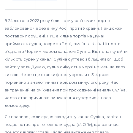
З 24 лютого 2022 року більшість українських портів
заблоковано через війну Росії проти України. Ланцюжки
поставок порушені. Лише кілька портів на Дунаї
приймають судна, зокрема Рені, Ізмаїл та Кілія. Ці порти
з’єднані з Чорним морем каналом Суліна. Від початку війни
кількість суден у каналі Суліна суттєво збільшилася. Щоб
зайти у води Дунаю, судна очікують у черзі не менше двох
тижнів. Через це ставки фрахту зросли в 3-4 рази
порівняно з аналогічним періодом минулого року. Час,
витрачений на очікування при проходженні каналу Суліна,
часто стає причиною виникнення суперечок щодо
демереджу.
Як правило, коли судно заходить у канал Суліна, капітан
подає нотис про готовність судна («NOR»), що означає
початок відліку сталії. Після навантаження товару,