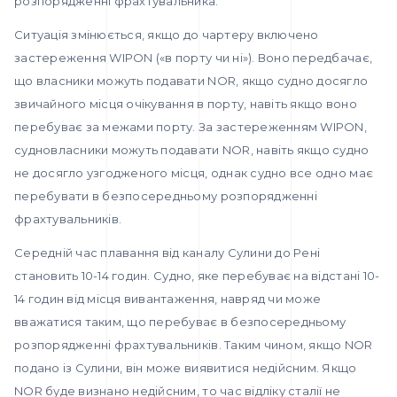
розпорядженні фрахтувальника.
Ситуація змінюється, якщо до чартеру включено
застереження WIPON («в порту чи ні»). Воно передбачає,
що власники можуть подавати NOR, якщо судно досягло
звичайного місця очікування в порту, навіть якщо воно
перебуває за межами порту. За застереженням WIPON,
судновласники можуть подавати NOR, навіть якщо судно
не досягло узгодженого місця, однак судно все одно має
перебувати в безпосередньому розпорядженні
фрахтувальників.
Середній час плавання від каналу Сулини до Рені
становить 10-14 годин. Судно, яке перебуває на відстані 10-
14 годин від місця вивантаження, навряд чи може
вважатися таким, що перебуває в безпосередньому
розпорядженні фрахтувальників. Таким чином, якщо NOR
подано із Сулини, він може виявитися недійсним. Якщо
NOR буде визнано недійсним, то час відліку сталії не