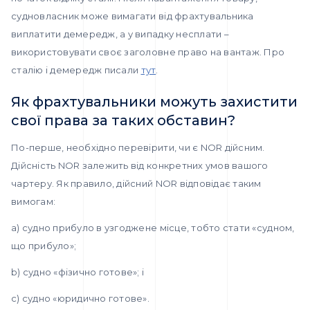
судновласник може вимагати від фрахтувальника
виплатити демередж, а у випадку несплати –
використовувати своє заголовне право на вантаж. Про
сталію і демередж писали
тут
.
Як фрахтувальники можуть захистити
свої права за таких обставин?
По-перше, необхідно перевірити, чи є NOR дійсним.
Дійсність NOR залежить від конкретних умов вашого
чартеру. Як правило, дійсний NOR відповідає таким
вимогам:
a) судно прибуло в узгоджене місце, тобто стати «судном,
що прибуло»;
b) судно «фізично готове»; і
c) судно «юридично готове».