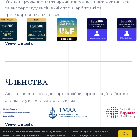
Визнані провідними міжнародними юридичними рейтингами
за експертизу у вирішенні спорів, арбітражі та
транскордонних питаннях.
View details
Членства
Активні члени провідних професійних організацій та бізнес-
асоціацій у ключових юрисдикціях.
View details
Ми використовуємо файли cookie, щоб забезпечити вам найкращий досвід на
Ok
нашому сайті. Продовжуючи користуватися сайтом, ви погоджуєтесь із цим.