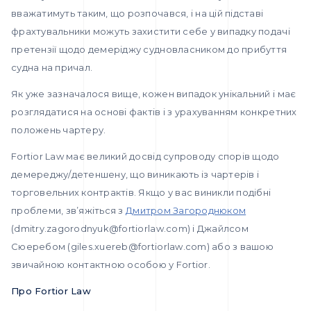
вважатимуть таким, що розпочався, і на цій підставі
фрахтувальники можуть захистити себе у випадку подачі
претензії щодо демеріджу судновласником до прибуття
судна на причал.
Як уже зазначалося вище, кожен випадок унікальний і має
розглядатися на основі фактів і з урахуванням конкретних
положень чартеру.
Fortior Law має великий досвід супроводу спорів щодо
демереджу/детеншену, що виникають із чартерів і
торговельних контрактів. Якщо у вас виникли подібні
проблеми, зв’яжіться з
Дмитром Загороднюком
(dmitry.zagorodnyuk@fortiorlaw.com) і Джайлсом
Сюеребом (giles.xuereb@fortiorlaw.com) або з вашою
звичайною контактною особою у Fortior.
Про Fortior Law