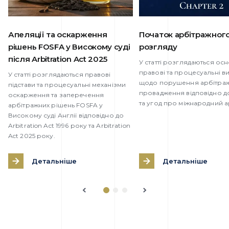
Апеляції та оскарження
Початок арбітражног
рішень FOSFA у Високому суді
розгляду
після Arbitration Act 2025
У статті розглядаються осн
правові та процесуальні в
У статті розглядаються правові
щодо порушення арбітра
підстави та процесуальні механізми
провадження відповідно д
оскарження та заперечення
та угод про міжнародний а
арбітражних рішень FOSFA у
Високому суді Англії відповідно до
Arbitration Act 1996 року та Arbitration
Act 2025 року.
Детальніше
Детальніше