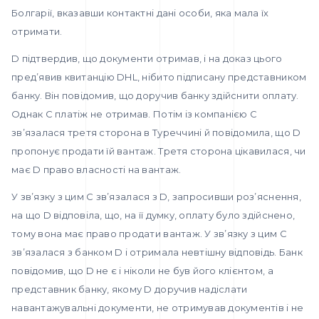
Болгарії, вказавши контактні дані особи, яка мала їх
отримати.
D підтвердив, що документи отримав, і на доказ цього
пред’явив квитанцію DHL, нібито підписану представником
банку. Він повідомив, що доручив банку здійснити оплату.
Однак С платіж не отримав. Потім із компанією C
зв’язалася третя сторона в Туреччині й повідомила, що D
пропонує продати їй вантаж. Третя сторона цікавилася, чи
має D право власності на вантаж.
У зв’язку з цим C зв’язалася з D, запросивши роз’яснення,
на що D відповіла, що, на її думку, оплату було здійснено,
тому вона має право продати вантаж. У зв’язку з цим C
зв’язалася з банком D і отримала невтішну відповідь. Банк
повідомив, що D не є і ніколи не був його клієнтом, а
представник банку, якому D доручив надіслати
навантажувальні документи, не отримував документів і не