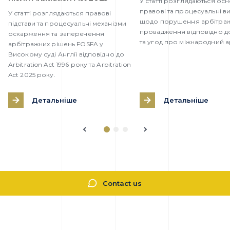
У статті розглядаються осн
правові та процесуальні в
У статті розглядаються правові
щодо порушення арбітра
підстави та процесуальні механізми
провадження відповідно д
оскарження та заперечення
та угод про міжнародний а
арбітражних рішень FOSFA у
Високому суді Англії відповідно до
Arbitration Act 1996 року та Arbitration
Act 2025 року.
Детальніше
Детальніше
Contact us