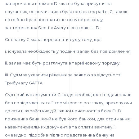
заперечення від імені D, яка не була присутня на
слуханнях, оскільки заява була подана ex parte. С також
потрібно було подолати ще одну перешкоду:
застереження Scott v Avery в контракті з D.
Спочатку C мала переконати суд у тому, що:
i. існувала необхідність у поданні заяви без повідомлення;
ii. заява має бути розглянута в терміновому порядку;
iii. Суд мав ухвалити рішення за заявою за відсутності
Трибуналу GAFTA.
Суд прийняв аргументи С щодо необхідності подачі заяви
без повідомлення та її термінового розгляду, враховуючи
докази шахрайських дій і явної нечесності з боку D. D
призначив банк, який не був його банком, для отримання
навантажувальних документів та оплати вантажу і,
очевидно, підробив підпис представника банку на