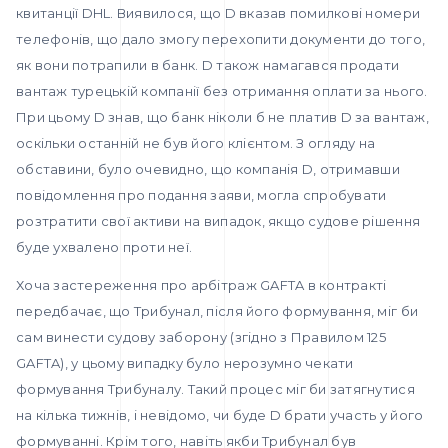
квитанції DHL. Виявилося, що D вказав помилкові номери
телефонів, що дало змогу перехопити документи до того,
як вони потрапили в банк. D також намагався продати
вантаж турецькій компанії без отримання оплати за нього.
При цьому D знав, що банк ніколи б не платив D за вантаж,
оскільки останній не був його клієнтом. З огляду на
обставини, було очевидно, що компанія D, отримавши
повідомлення про подання заяви, могла спробувати
розтратити свої активи на випадок, якщо судове рішення
буде ухвалено проти неї.
Хоча застереження про арбітраж GAFTA в контракті
передбачає, що Трибунал, після його формування, міг би
сам винести судову заборону (згідно з Правилом 125
GAFTA), у цьому випадку було нерозумно чекати
формування Трибуналу. Такий процес міг би затягнутися
на кілька тижнів, і невідомо, чи буде D брати участь у його
формуванні. Крім того, навіть якби Трибунал був