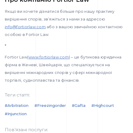
Якщо ви хочете дізнатися більше про нашу практику
вирішення спорів, зв’яжіться з нами за адресою
info@fortiorlaw.com
або з вашою звичайною контактною
особою в Fortior Law.
*
Fortior Law
(www.fortiorlaw.com
) – це бутикова юридична
фірма в Женеві, Швейцарія, що спеціалізується на
вирішенні міжнародних спорів у сфері міжнародної
торгівлі, судноплавства та фінансів.
Теги статті:
#arbitration
#freezingorder
#gafta
#highcourt
#injunction
Пов’язані послуги: