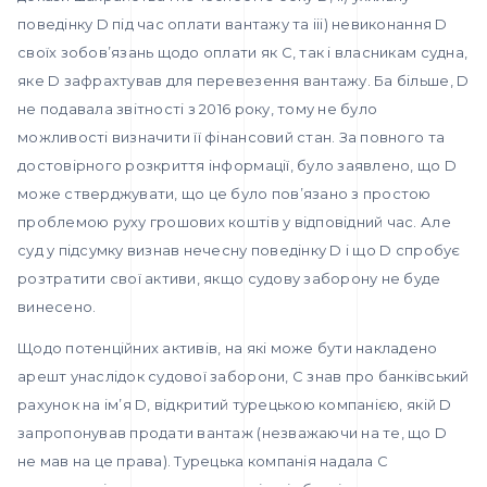
поведінку D під час оплати вантажу та iii) невиконання D
своїх зобов’язань щодо оплати як С, так і власникам судна,
яке D зафрахтував для перевезення вантажу. Ба більше, D
не подавала звітності з 2016 року, тому не було
можливості визначити її фінансовий стан. За повного та
достовірного розкриття інформації, було заявлено, що D
може стверджувати, що це було пов’язано з простою
проблемою руху грошових коштів у відповідний час. Але
суд у підсумку визнав нечесну поведінку D і що D спробує
розтратити свої активи, якщо судову заборону не буде
винесено.
Щодо потенційних активів, на які може бути накладено
арешт унаслідок судової заборони, С знав про банківський
рахунок на ім’я D, відкритий турецькою компанією, якій D
запропонував продати вантаж (незважаючи на те, що D
не мав на це права). Турецька компанія надала С