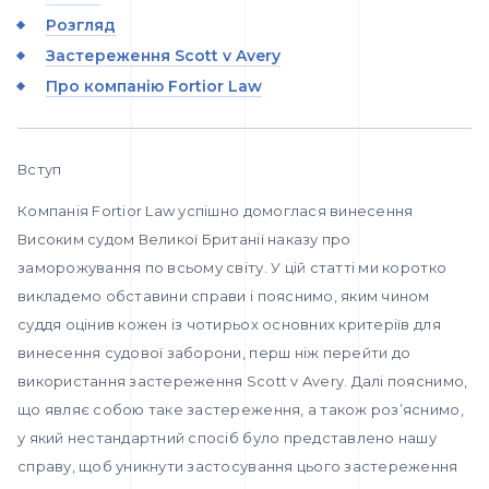
Розгляд
Застереження Scott v Avery
Про компанію Fortior Law
Вступ
Компанія Fortior Law успішно домоглася винесення
Високим судом Великої Британії наказу про
заморожування по всьому світу. У цій статті ми коротко
викладемо обставини справи і пояснимо, яким чином
суддя оцінив кожен із чотирьох основних критеріїв для
винесення судової заборони, перш ніж перейти до
використання застереження Scott v Avery. Далі пояснимо,
що являє собою таке застереження, а також роз’яснимо,
у який нестандартний спосіб було представлено нашу
справу, щоб уникнути застосування цього застереження