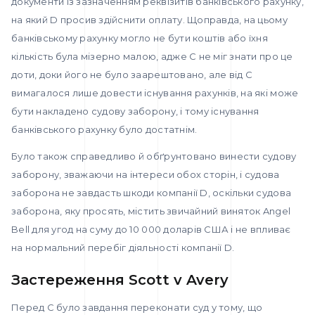
документи із зазначенням реквізитів банківського рахунку,
на який D просив здійснити оплату. Щоправда, на цьому
банківському рахунку могло не бути коштів або їхня
кількість була мізерно малою, адже С не міг знати про це
доти, доки його не було заарештовано, але від С
вимагалося лише довести існування рахунків, на які може
бути накладено судову заборону, і тому існування
банківського рахунку було достатнім.
Було також справедливо й обґрунтовано винести судову
заборону, зважаючи на інтереси обох сторін, і судова
заборона не завдасть шкоди компанії D, оскільки судова
заборона, яку просять, містить звичайний виняток Angel
Bell для угод на суму до 10 000 доларів США і не впливає
на нормальний перебіг діяльності компанії D.
Застереження Scott v Avery
Перед С було завдання переконати суд у тому, що