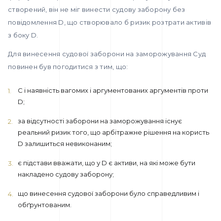
створений, він не міг винести судову заборону без
повідомлення D, що створювало б ризик розтрати активів
з боку D.
Для винесення судової заборони на заморожування Суд
повинен був погодитися з тим, що:
C і наявність вагомих і аргументованих аргументів проти
D;
за відсутності заборони на заморожування існує
реальний ризик того, що арбітражне рішення на користь
D залишиться невиконаним;
є підстави вважати, що у D є активи, на які може бути
накладено судову заборону;
що винесення судової заборони було справедливим і
обґрунтованим.