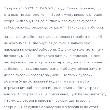
У справі
B v S [2011] EWHC 691
, суддя Флаукс ухвалив, що
стандартне застереження Scott v Avery виключає право
сторони звернутися до англійського суду за судовою
забороною відповідно до розділу 44 Закону про арбітраж.
За звичайних обставин це застереження забезпечило б
неможливість С звернутися до суду із заявою про
накладення судової заборони. Однак у конкретному пункті
договору між С і D містилося виключне положення, яке
передбачало, що сторони не перешкоджають отриманню
забезпечення щодо своєї вимоги або зустрічної вимоги
через судовий розгляд за умови, що такий судовий
розгляд буде обмежений поданням заяви та/або
отриманням забезпечення щодо вимоги або зустрічної
вимоги. С спирався на це положення, щоб переконати суд
у тому, що сторони явно припускали, що право на
звернення за судовою забороною відповідно до статті