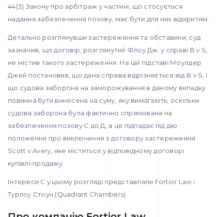
44(3) Закону про арбітраж у частині, що стосується
надання забезпечення позову, має бути для них відкритим.
Детально розглянувши застереження та обставини, суд
зазначив, що договір, розглянутий Флоу Дж. у справі B v S,
не містив такого застереження. На цій підставі Моулдер
Джей постановив, що дана справа відрізняється від B v S, і
що судова заборона на заморожування в даному випадку
повинна бути винесена на суму, яку вимагають, оскільки
судова заборона була фактично спрямована на
забезпечення позову С до Д, а це підпадає під дію
положення про виключення з договору застереження
Scott v Avery, яке міститься у відповідному договорі
купівлі-продажу.
Інтереси С у цьому розгляді представляли Fortior Law і
Турлоу Стоун (Quadrant Chambers).
Про компанію Fortior Law