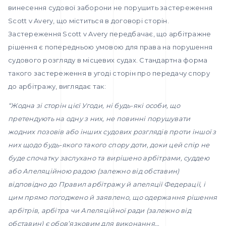
винесення судової заборони не порушить застереження
Scott v Avery, що міститься в договорі сторін.
Застереження Scott v Avery передбачає, що арбітражне
рішення є попередньою умовою для права на порушення
судового розгляду в місцевих судах. Стандартна форма
такого застереження в угоді сторін про передачу спору
до арбітражу, виглядає так:
“Жодна зі сторін цієї Угоди, ні будь-які особи, що
претендують на одну з них, не повинні порушувати
жодних позовів або інших судових розглядів проти іншої з
них щодо будь-якого такого спору доти, доки цей спір не
буде спочатку заслухано та вирішено арбітрами, суддею
або Апеляційною радою (залежно від обставин)
відповідно до Правил арбітражу й апеляції Федерації, і
цим прямо погоджено й заявлено, що одержання рішення
арбітрів, арбітра чи Апеляційної ради (залежно від
обставин) є обов’язковим для виконання…