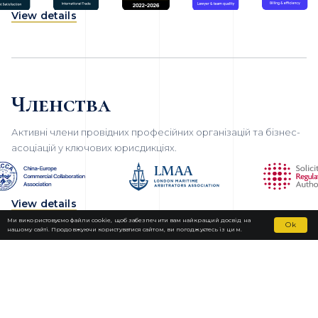
View details
Членства
Активні члени провідних професійних організацій та бізнес-
асоціацій у ключових юрисдикціях.
View details
Ми використовуємо файли cookie, щоб забезпечити вам найкращий досвід на
Ok
нашому сайті. Продовжуючи користуватися сайтом, ви погоджуєтесь із цим.
Fortior Law