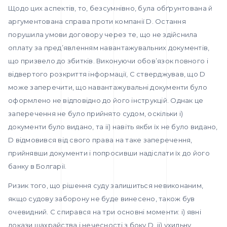
Щодо цих аспектів, то, безсумнівно, була обґрунтована й
аргументована справа проти компанії D. Остання
порушила умови договору через те, що не здійснила
оплату за пред’явленням навантажувальних документів,
що призвело до збитків. Виконуючи обов’язок повного і
відвертого розкриття інформації, С стверджував, що D
може заперечити, що навантажувальні документи було
оформлено не відповідно до його інструкцій. Однак це
заперечення не було прийнято судом, оскільки i)
документи було видано, та ii) навіть якби їх не було видано,
D відмовився від свого права на таке заперечення,
прийнявши документи і попросивши надіслати їх до його
банку в Болгарії.
Ризик того, що рішення суду залишиться невиконаним,
якщо судову заборону не буде винесено, також був
очевидний. С спирався на три основні моменти: i) явні
докази шахрайства і нечесності з боку D, ii) ухильну