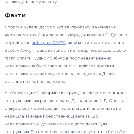
на шкоду нашому клієнту.
Факти
Сторони уклали договір купівлі-продажу, за умовами
якого компанія C продавала кукурудзу компанії D. Договір
передбачав
арбітраж GAFTA
, який містив застереження
Scott v Avery. Право власності на товар переходило до D
після оплати. Судно прибуло в порт навантаження, і
навантаження було завершено. С надіслав проєкти
навантажувальних документів на погодження Д, але
остання на лист не відповіла.
У зв’язку з цим С оформив інструкції на відвантаження за
інструкціями, які раніше надала Д, і направив їх Д. Оплата
очікувалася через два дні після цієї дати, але оплата не
надійшла. Пізніше представник Д заявив, що
навантажувальні документи не відповідають цим
інструкціям. Він попросив надіслати документи в банк Д у