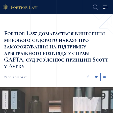
Fortior Law домагається винесення
мирового судового наказу про
заморожування на підтримку
арбітражного розгляду у справі
GAFTA, суд роз’яснює принцип Scott
v Avery
22.10.2019 14:01