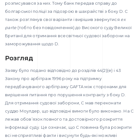
розписувався за них. Тому банк передав справу до
болгарської поліції за підозрою в шахрайстві з боку D. С
також розглянув свої варіанти і вирішив звернутися
ex
parte
(тобто без повідомлення) до Високого суду Великої
Британії для отримання всесвітньої судової заборони на
заморожування щодо D.
Розгляд
Заяву було подано відповідно до розділів 44(2)(e) і 43
Закону про арбітраж 1996 року на підтримку
передбачуваного арбітражу GAFTA між сторонами для
вирішення питання про порушення контракту з боку D.
Для отримання судової заборони, С мав переконати
суддю Моулдер, що відповідні вимоги було виконано. На С
лежав обов’язок повного та достовірного розкриття
інформації суду. Це означає, що С повинна була розкрити
всі несприятливі факти і висунути будь-які можливі