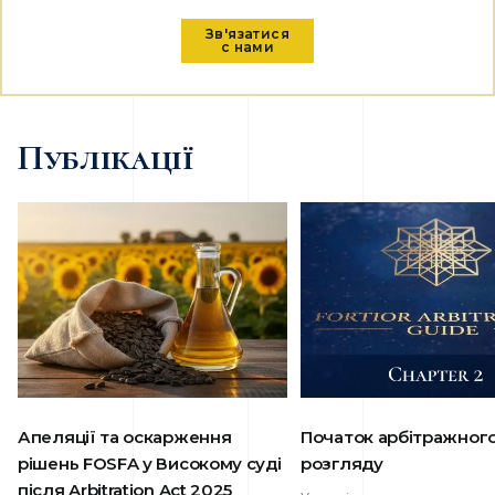
Зв'язатися
с нами
Публікації
Апеляції та оскарження
Початок арбітражног
рішень FOSFA у Високому суді
розгляду
після Arbitration Act 2025