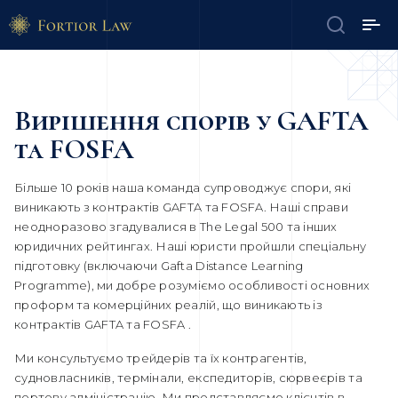
Вирішення спорів у GAFTA
та FOSFA
Більше 10 років наша команда супроводжує спори, які
виникають з контрактів GAFTA та FOSFA. Наші справи
неодноразово згадувалися в The Legal 500 та інших
юридичних рейтингах. Наші юристи пройшли спеціальну
підготовку (включаючи Gafta Distance Learning
Programme), ми добре розуміємо особливості основних
проформ та комерційних реалій, що виникають із
контрактів GAFTA та FOSFA .
Ми консультуємо трейдерів та їх контрагентів,
судновласників, термінали, експедиторів, сюрвеєрів та
портову адміністрацію. Ми представляємо клієнтів в