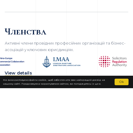
Членства
Активні члени провідних професійних організацій та бізнес-
асоціацій у ключових юрисдикціях.
View details
Ми використовуємо файли cookie, щоб забезпечити вам найкращий досвід на
Ok
нашому сайті. Продовжуючи користуватися сайтом, ви погоджуєтесь із цим.
Fortior Law
ЛОКАЦІЇ