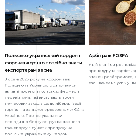
Польсько-український кордон і
Арбітраж FOSFA
форс-мажор: що потрібно знати
У цій статті ми розпові
експортерам зерна
процедуру та вартість 
а також розберемося, 
З осені 2023 року на кордоні між
свої шанси на успіх у ць
Польщею та Україною розпочалися
активні протести польських фермерів і
перевізників, які виступають проти
тимчасових заходів щодо лібералізації
торгівлі та вантажоперевезень між ЄС та
Україною. Протестувальники
періодично блокують рух вантажного
транспорту в пунктах пропуску на
польсько-українському кордоні.