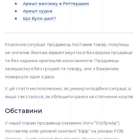
Арешт вантажу в Роттердамі
Арешт судна
Що було далі?
Класична ситуація: продавець поставив товар, покупець
не оплатив. Вантаж відвантажується без відома продавця
та без надання оригіналів коносаментів. Продавець
залишається без грошей та товару, але з бажанням
повернути одне з двох.
У цій статті ми пояснюємо, як уникнути подібної ситуації, а
якщо так сталося, як збільшити шанси на стягнення коштів.
Обставини
У нашій справі продавець (назвемо його “ОілТрейд”)
поставляв олію умовній компанії “Ефір” на умовах FOB.