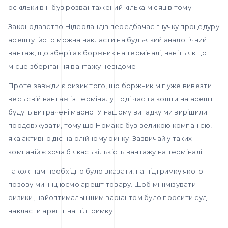
оскільки він був розвантажений кілька місяців тому.
Законодавство Нідерландів передбачає гнучку процедуру
арешту: його можна накласти на будь-який аналогічний
вантаж, що зберігає боржник на терміналі, навіть якщо
місце зберігання вантажу невідоме.
Проте завжди є ризик того, що боржник міг уже вивезти
весь свій вантаж із терміналу. Тоді час та кошти на арешт
будуть витрачені марно. У нашому випадку ми вирішили
продовжувати, тому що Номакс був великою компанією,
яка активно діє на олійному ринку. Зазвичай у таких
компаній є хоча б якась кількість вантажу на терміналі.
Також нам необхідно було вказати, на підтримку якого
позову ми ініціюємо арешт товару. Щоб мінімізувати
ризики, найоптимальнішим варіантом було просити суд
накласти арешт на підтримку: