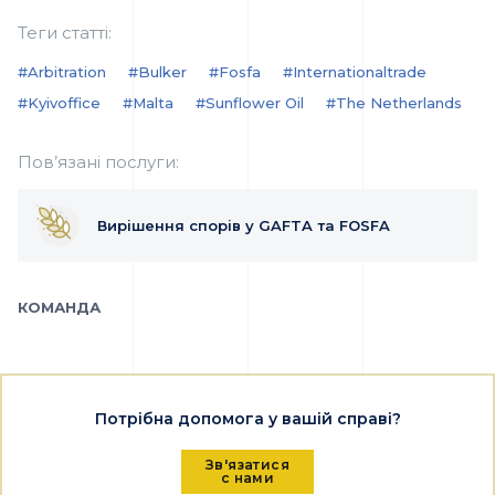
Теги статті:
#arbitration
#bulker
#fosfa
#internationaltrade
#kyivoffice
#Malta
#sunflower Oil
#the Netherlands
Пов’язані послуги:
Вирішення спорів у GAFTA та FOSFA
КОМАНДА
Потрібна допомога у вашій справі?
Зв'язатися
с нами