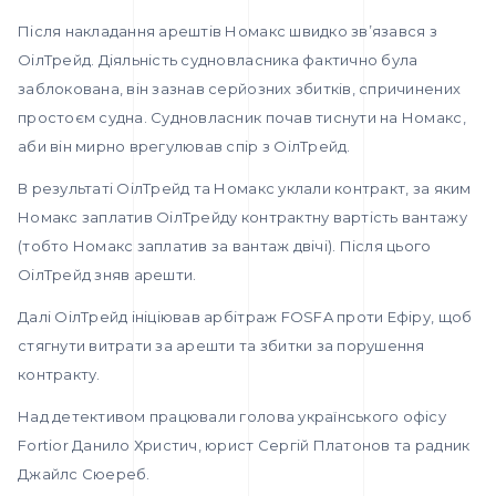
Після накладання арештів Номакс швидко зв’язався з
ОілТрейд. Діяльність судновласника фактично була
заблокована, він зазнав серйозних збитків, спричинених
простоєм судна. Судновласник почав тиснути на Номакс,
аби він мирно врегулював спір з ОілТрейд.
В результаті ОілТрейд та Номакс уклали контракт, за яким
Номакс заплатив ОілТрейду контрактну вартість вантажу
(тобто Номакс заплатив за вантаж двічі). Після цього
ОілТрейд зняв арешти.
Далі ОілТрейд ініціював арбітраж FOSFA проти Ефіру, щоб
стягнути витрати за арешти та збитки за порушення
контракту.
Над детективом працювали голова українського офісу
Fortior Данило Христич, юрист Сергій Платонов та радник
Джайлс Сюереб.