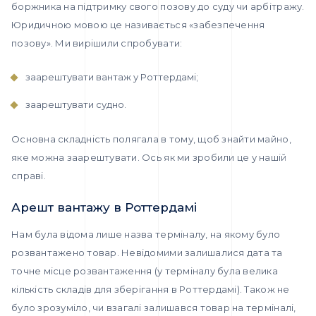
боржника на підтримку свого позову до суду чи арбітражу.
Юридичною мовою це називається «забезпечення
позову». Ми вирішили спробувати:
заарештувати вантаж у Роттердамі;
заарештувати судно.
Основна складність полягала в тому, щоб знайти майно,
яке можна заарештувати. Ось як ми зробили це у нашій
справі.
Арешт вантажу в Роттердамі
Нам була відома лише назва терміналу, на якому було
розвантажено товар. Невідомими залишалися дата та
точне місце розвантаження (у терміналу була велика
кількість складів для зберігання в Роттердамі). Також не
було зрозуміло, чи взагалі залишався товар на терміналі,