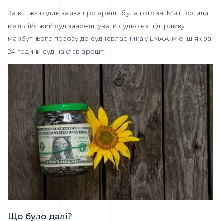
​​За кілька годин заява про арешт була готова. Ми просили
мальтійський суд заарештувати судно на підтримку
майбутнього позову до судновласника у LMAA. Менш як за
24 години суд наклав арешт.
Що було далі?