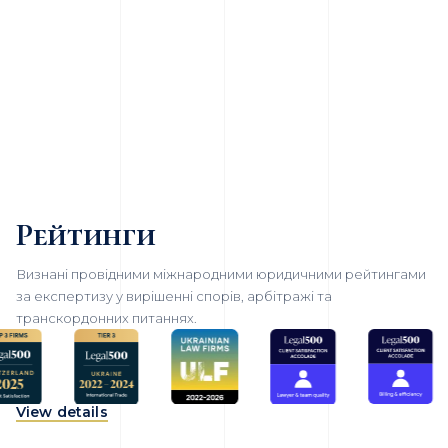
Рейтинги
Визнані провідними міжнародними юридичними рейтингами
за експертизу у вирішенні спорів, арбітражі та
транскордонних питаннях.
View details