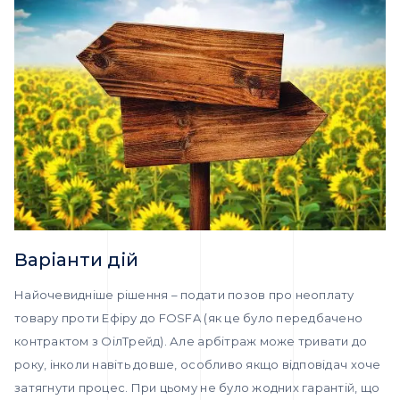
Варіанти дій
Найочевидніше рішення – подати позов про неоплату
товару проти Ефіру до FOSFA (як це було передбачено
контрактом з ОілТрейд). Але арбітраж може тривати до
року, інколи навіть довше, особливо якщо відповідач хоче
затягнути процес. При цьому не було жодних гарантій, що