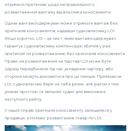
отримати претензію щодо неправомірного
розвантаження вантажу від власника коносамента.
Однак вантажоодержувач може отримати вантаж без
оригіналів коносаментів, надавши судновласнику LOI.
Якщо коротко, LOI – це лист, яким вантажоодержувач
гарантує судновласнику компенсацію збитків у разі
претензій по розвантаженню без оригіналів коносамента.
Право на розвантаження на підставі LOI може бути
одразу передбачене під час укладання чартеру, або
сторони можуть домовитися про це пізніше. Приймаючи
LOI, судновласник бере на себе ризик, але разом з тим
уникає простою та звільняє судно для виконання
наступного рейсу.
У нашій справі оригінали коносаменту залишилися у
продавця, а Номакс розвантажив товар по LOI.