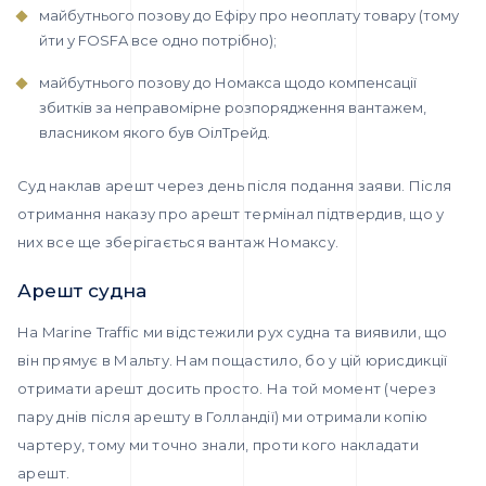
майбутнього позову до Ефіру про неоплату товару (тому
йти у FOSFA все одно потрібно);
майбутнього позову до Номакса щодо компенсації
збитків за неправомірне розпорядження вантажем,
власником якого був ОілТрейд.
Суд наклав арешт через день після подання заяви. Після
отримання наказу про арешт термінал підтвердив, що у
них все ще зберігається вантаж Номаксу.
Арешт судна
На Marine Traffic ми відстежили рух судна та виявили, що
він прямує в Мальту. Нам пощастило, бо у цій юрисдикції
отримати арешт досить просто. На той момент (через
пару днів після арешту в Голландії) ми отримали копію
чартеру, тому ми точно знали, проти кого накладати
арешт.