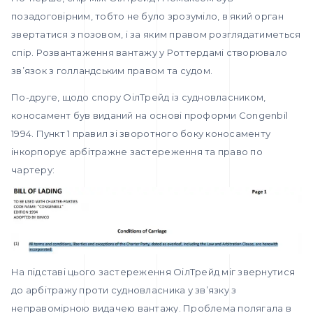
позадоговірним, тобто не було зрозуміло, в який орган
звертатися з позовом, і за яким правом розглядатиметься
спір. Розвантаження вантажу у Роттердамі створювало
зв’язок з голландським правом та судом.
По-друге, щодо спору ОілТрейд із судновласником,
коносамент був виданий на основі проформи Congenbil
1994. Пункт 1 правил зі зворотного боку коносаменту
інкорпорує арбітражне застереження та право по
чартеру:
На підставі цього застереження ОілТрейд міг звернутися
до арбітражу проти судновласника у зв’язку з
неправомірною видачею вантажу. Проблема полягала в