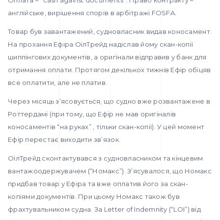
Оплата – “cash against documents”. Право контракту –
англійське, вирішення спорів в арбітражі FOSFA.
Товар був завантажений, судновласник видав коносамент.
На прохання Ефіра ОілТрейд надіслав йому скан-копії
шиппінгових документів, а оригінали відправив у банк для
отримання оплати. Протягом декількох тижнів Ефір обіцяв
все оплатити, але не платив.
Через місяць з’ясовується, що судно вже розвантажене в
Роттердамі (при тому, що Ефір не мав оригіналів
коносаментів “на руках” , тільки скан-копії). У цей момент
Ефір перестає виходити зв’язок.
ОілТрейд сконтактувався з судновласником та кінцевим
вантажоодержувачем (“Номакс”). З’ясувалося, що Номакс
придбав товар у Ефіра та вже оплатив його за скан-
копіями документів. При цьому Номакс також був
фрахтувальником судна. За Letter of Indemnity (“LOI”) від