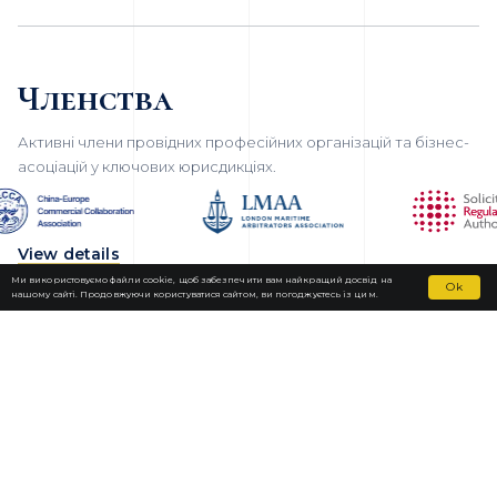
Членства
Активні члени провідних професійних організацій та бізнес-
асоціацій у ключових юрисдикціях.
View details
Ми використовуємо файли cookie, щоб забезпечити вам найкращий досвід на
Ok
нашому сайті. Продовжуючи користуватися сайтом, ви погоджуєтесь із цим.
Fortior Law
ЛОКАЦІЇ
НАША ПРАКТИКА