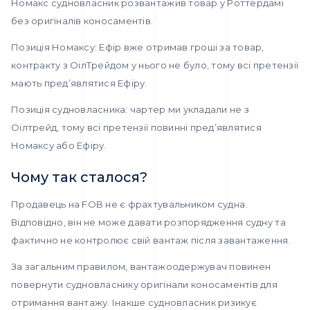
Номакс судновласник розвантажив товар у Роттердамі
без оригіналів коносаментів.
Позиція Номаксу: Ефір вже отримав гроші за товар,
контракту з ОілТрейдом у нього не було, тому всі претензії
мають пред’являтися Ефіру.
Позиція судновласника: чартер ми укладали не з
Оілтрейд, тому всі претензії повинні пред’являтися
Номаксу або Ефіру.
Чому так сталося?
Продавець на FOB не є фрахтувальником судна.
Відповідно, він не може давати розпорядження судну та
фактично не контролює свій вантаж після завантаження.
За загальним правилом, вантажоодержувач повинен
повернути судновласнику оригінали коносаментів для
отримання вантажу. Інакше судновласник ризикує