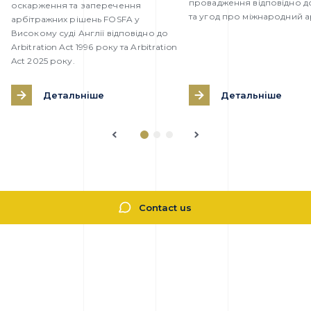
провадження відповідно д
оскарження та заперечення
та угод про міжнародний а
арбітражних рішень FOSFA у
Високому суді Англії відповідно до
Arbitration Act 1996 року та Arbitration
Act 2025 року.
Детальніше
Детальніше
Contact us