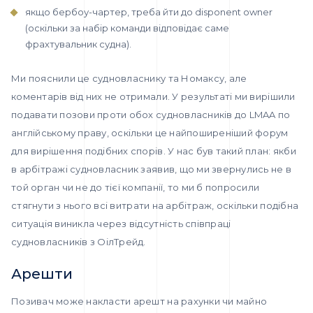
якщо бербоу-чартер, треба йти до disponent owner
(оскільки за набір команди відповідає саме
фрахтувальник судна).
Ми пояснили це судновласнику та Номаксу, але
коментарів від них не отримали. У результаті ми вирішили
подавати позови проти обох судновласників до LMAA по
англійському праву, оскільки це найпоширеніший форум
для вирішення подібних спорів. У нас був такий план: якби
в арбітражі судновласник заявив, що ми звернулись не в
той орган чи не до тієї компанії, то ми б попросили
стягнути з нього всі витрати на арбітраж, оскільки подібна
ситуація виникла через відсутність співпраці
судновласників з ОілТрейд.
Арешти
Позивач може накласти арешт на рахунки чи майно