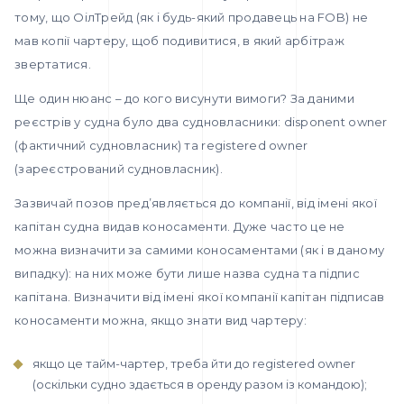
тому, що ОілТрейд (як і будь-який продавець на FOB) не
мав копії чартеру, щоб подивитися, в який арбітраж
звертатися.
Ще один нюанс – до кого висунути вимоги? За даними
реєстрів у судна було два судновласники: disponent owner
(фактичний судновласник) та registered owner
(зареєстрований судновласник).
Зазвичай позов пред’являється до компанії, від імені якої
капітан судна видав коносаменти. Дуже часто це не
можна визначити за самими коносаментами (як і в даному
випадку): на них може бути лише назва судна та підпис
капітана. Визначити від імені якої компанії капітан підписав
коносаменти можна, якщо знати вид чартеру:
якщо це тайм-чартер, треба йти до registered owner
(оскільки судно здається в оренду разом із командою);