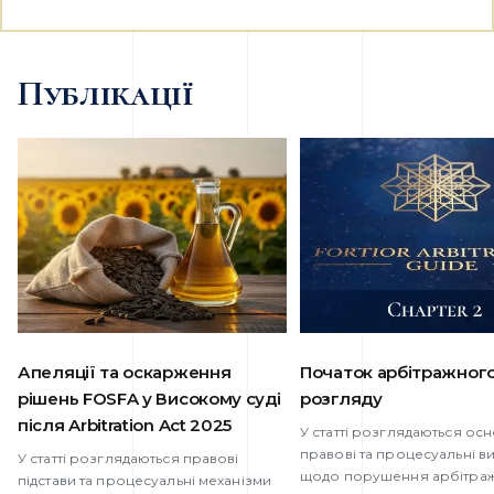
Публікації
Апеляції та оскарження
Початок арбітражног
рішень FOSFA у Високому суді
розгляду
після Arbitration Act 2025
У статті розглядаються осн
правові та процесуальні в
У статті розглядаються правові
щодо порушення арбітра
підстави та процесуальні механізми