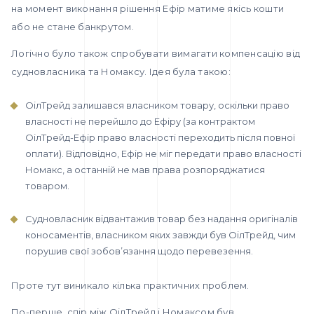
на момент виконання рішення Ефір матиме якісь кошти
або не стане банкрутом.
Логічно було також спробувати вимагати компенсацію від
судновласника та Номаксу. Ідея була такою:
ОілТрейд залишався власником товару, оскільки право
власності не перейшло до Ефіру (за контрактом
ОілТрейд-Ефір право власності переходить після повної
оплати). Відповідно, Ефір не міг передати право власності
Номакс, а останній не мав права розпоряджатися
товаром.
Судновласник відвантажив товар без надання оригіналів
коносаментів, власником яких завжди був ОілТрейд, чим
порушив свої зобов’язання щодо перевезення.
Проте тут виникало кілька практичних проблем.
По-перше, спір між ОілТрейд і Номаксом був